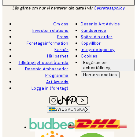
Läs gärna om hur vi hanterar din data i vår
Sekretesspolicy
Om oss
Desenio Art Advice
Investor relations
Kundservice
Press
Spåra din order
Företagsinformation
Köpvillkor
Karriär
Integritetspolicy
Hållbarhet
Cookies
Tillgänglighetsutlåtande
Begäran om
avbeställning
Desenio Ambassador
Hantera cookies
Programme
Art Awards
Logga in (företag)
SWE
SVENSKA