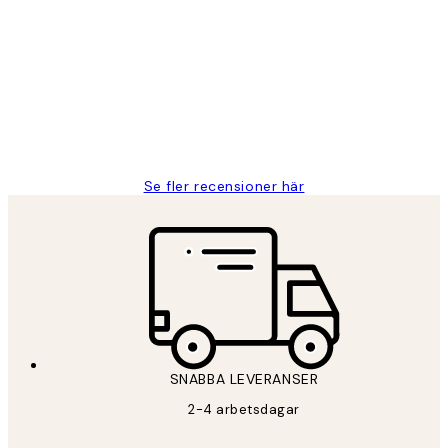
Kundrecensioner
Fina målningar.
2 juni
Roonak F
Se fler recensioner här
*
E-post
SNABBA LEVERANSER
PRENUMERERA
2-4 arbetsdagar
Sekretesspolicy