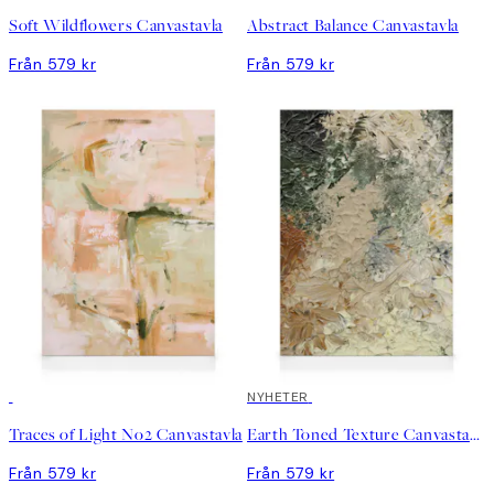
Soft Wildflowers Canvastavla
Abstract Balance Canvastavla
Från 579 kr
Från 579 kr
NYHETER
Traces of Light No2 Canvastavla
Earth Toned Texture Canvastavla
Från 579 kr
Från 579 kr