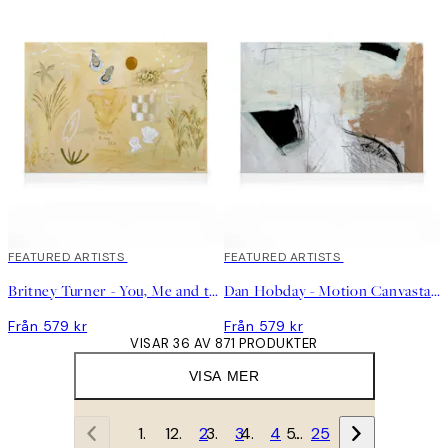
FEATURED ARTISTS
FEATURED ARTISTS
Britney Turner - You, Me and the Sea Canvastavla
Dan Hobday - Motion Canvastavla
Från 579 kr
Från 579 kr
VISAR 36 AV 871 PRODUKTER
VISA MER
1
2
3
4
…
25