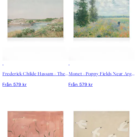
Frederick Childe Hassam - The Little Pond, Appledore Canvastavla
Monet - Poppy Fields Near Argenteuil Landscape Canvastavla
Från 579 kr
Från 579 kr