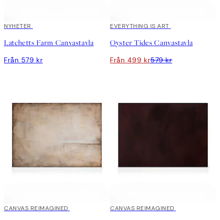
NYHETER
DEAL
EVERYTHING IS ART
Latchetts Farm Canvastavla
Oyster Tides Canvastavla
Från 579 kr
Från 499 kr
579 kr
CANVAS REIMAGINED
CANVAS REIMAGINED