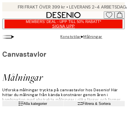
Skip
FRI FRAKT ÖVER 399 kr • LEVERANS 2-4 ARBETSDA
to
main
MEMBERS' DEAL - UPP TILL 50% RABATT*
content.
SIGNA UPP
▸
▸
Konststilar
Målningar
Canvastavlor
Målningar
Utforska målningar tryckta på canvastavlor hos Desenio! Här
hittar du målningar från kända konstnärer genom åren i
kombination med abstrakta målningar i olika färger och former.
Läs mer
Alla kategorier
Filtrera & Sortera
Luta dig tillbaka, koppla av och bläddra igenom vår fantastiska
kategori av målningar, fylld med liv och glada motiv där konsten
får vårt huvudfokus.