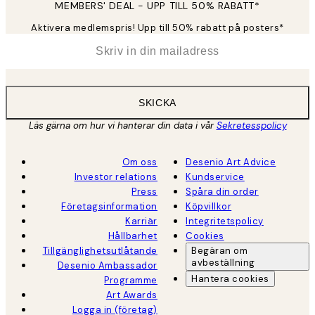
MEMBERS' DEAL - UPP TILL 50% RABATT*
Aktivera medlemspris! Upp till 50% rabatt på posters*
*
E-post
SKICKA
Läs gärna om hur vi hanterar din data i vår
Sekretesspolicy
Om oss
Desenio Art Advice
Investor relations
Kundservice
Press
Spåra din order
Företagsinformation
Köpvillkor
Karriär
Integritetspolicy
Hållbarhet
Cookies
Tillgänglighetsutlåtande
Begäran om
avbeställning
Desenio Ambassador
Hantera cookies
Programme
Art Awards
Logga in (företag)