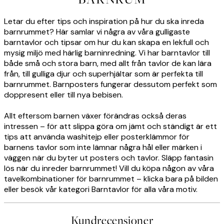
Letar du efter tips och inspiration på hur du ska inreda
barnrummet? Här samlar vi några av våra gulligaste
barntavlor och tipsar om hur du kan skapa en lekfull och
mysig miljö med härlig barninredning. Vi har barntavlor till
både små och stora barn, med allt från tavlor de kan lära
från, till gulliga djur och superhjältar som är perfekta till
barnrummet. Barnposters fungerar dessutom perfekt som
doppresent eller till nya bebisen.
Allt eftersom barnen växer förändras också deras
intressen – för att slippa göra om jämt och ständigt är ett
tips att använda washitejp eller posterklämmor för
barnens tavlor som inte lämnar några hål eller märken i
väggen när du byter ut posters och tavlor. Släpp fantasin
lös när du inreder barnrummet! Vill du köpa någon av våra
tavelkombinationer för barnrummet – klicka bara på bilden
eller besök vår kategori Barntavlor för alla våra motiv.
Kundrecensioner