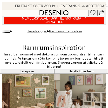
Skip
FRI FRAKT ÖVER 399 kr • LEVERANS 2-4 ARBETSDA
to
main
MEMBERS' DEAL - UPP TILL 50% RABATT*
content.
SIGNA UPP
▸
▸
Tavelväggar
Barnrumsinspiration
Barnrumsinspiration
Inred barnrummet med dekoration som uppmuntrar till fantasi
och lek. Vi tipsar om söta kombinationer av barnposter till ett
mysigt, lekfullt och fint barnrum. Shoppa genom att klicka på
bilderna!
Kategorier
Handla Efter Rum