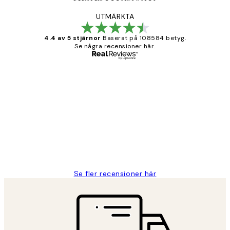
UTMÄRKTA
4.4 av 5 stjärnor
Baserat på 108584 betyg.
Se några recensioner här.
Verifierad köpare
Kundrecensioner
Fina målningar.
2 juni
Roonak F
Se fler recensioner här