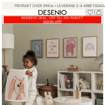
Skip
FRI FRAKT ÖVER 399 kr • LEVERANS 2-4 ARBETSDA
to
main
MEMBERS' DEAL - UPP TILL 50% RABATT*
content.
SIGNA UPP