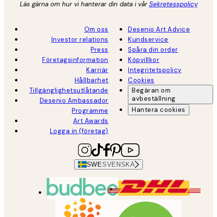
Läs gärna om hur vi hanterar din data i vår
Sekretesspolicy
Om oss
Desenio Art Advice
Investor relations
Kundservice
Press
Spåra din order
Företagsinformation
Köpvillkor
Karriär
Integritetspolicy
Hållbarhet
Cookies
Tillgänglighetsutlåtande
Begäran om
avbeställning
Desenio Ambassador
Hantera cookies
Programme
Art Awards
Logga in (företag)
SWE
SVENSKA