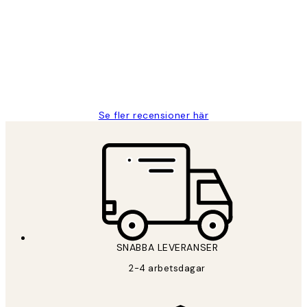
Fina målningar.
2 juni
Roonak F
Se fler recensioner här
*
E-post
SNABBA LEVERANSER
PRENUMERERA
2-4 arbetsdagar
Sekretesspolicy