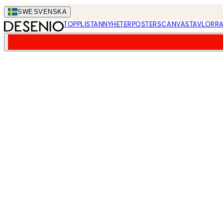
Skip
SWE
SVENSKA
to
TOPPLISTAN
NYHETER
POSTERS
CANVASTAVLOR
RA
main
content.