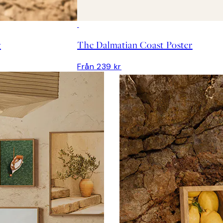
r
The Dalmatian Coast Poster
Från 239 kr