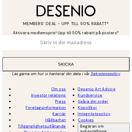
MEMBERS' DEAL - UPP TILL 50% RABATT*
Aktivera medlemspris! Upp till 50% rabatt på posters*
*
E-post
SKICKA
Läs gärna om hur vi hanterar din data i vår
Sekretesspolicy
Om oss
Desenio Art Advice
Investor relations
Kundservice
Press
Spåra din order
Företagsinformation
Köpvillkor
Karriär
Integritetspolicy
Hållbarhet
Cookies
Tillgänglighetsutlåtande
Begäran om
avbeställning