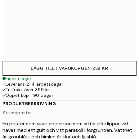
50x70 cm
39
100x150 cm
1 15
Frame
options
LÄGG TILL I VARUKORGEN
-
239 KR
Finns i lager
Leverans 2-4 arbetsdagar
Fri frakt över 399 kr
Öppet köp i 90 dagar
PRODUKTBESKRIVNING
Strandposter
En poster som visar en person som sitter på klippor vid
havet med ett gult och vitt parasoll i förgrunden. Vattnet
är grönblått och himlen är klar och ljusblå.