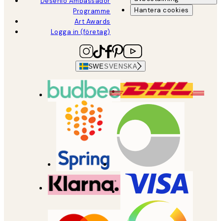
Desenio Ambassador
Hantera cookies
Programme
Art Awards
Logga in (företag)
SWE
SVENSKA