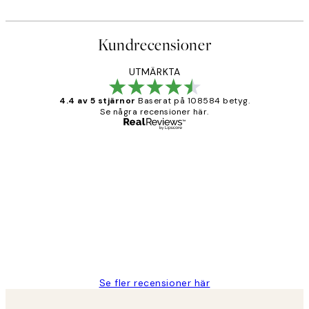
Kundrecensioner
UTMÄRKTA
4.4 av 5 stjärnor
Baserat på 108584 betyg.
Se några recensioner här.
Verifierad köpare
Kundrecensioner
Fina målningar.
2 juni
Roonak F
Se fler recensioner här