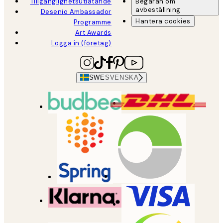
Tillgänglighetsutlåtande
Begäran om
avbeställning
Desenio Ambassador
Hantera cookies
Programme
Art Awards
Logga in (företag)
SWE
SVENSKA