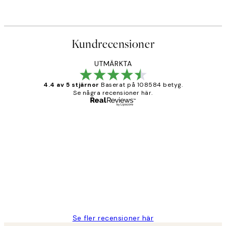
Kundrecensioner
UTMÄRKTA
4.4 av 5 stjärnor
Baserat på 108584 betyg.
Se några recensioner här.
Verifierad köpare
Kundrecensioner
Fina målningar.
2 juni
Roonak F
Se fler recensioner här