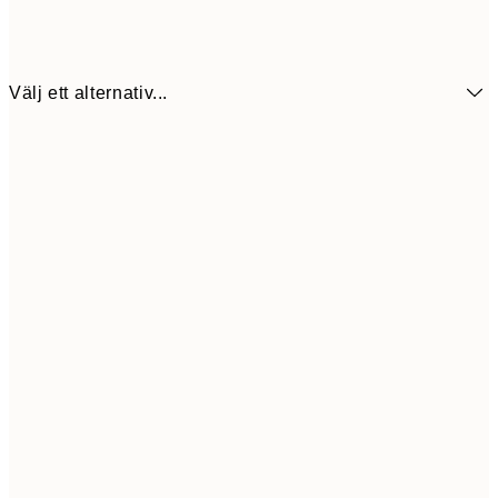
Välj ett alternativ...
30x40 cm
23
50x70 cm
39