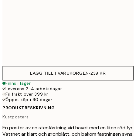
70x100 cm
50
100x150 cm
1 15
Frame
options
LÄGG TILL I VARUKORGEN
-
239 KR
Finns i lager
Leverans 2-4 arbetsdagar
Fri frakt över 399 kr
Öppet köp i 90 dagar
PRODUKTBESKRIVNING
Kustposters
En poster av en stenfästning vid havet med en liten röd fyr.
Vattnet är klart och grönblått, och bakom fästningen syns