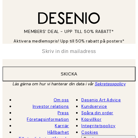
MEMBERS' DEAL - UPP TILL 50% RABATT*
Aktivera medlemspris! Upp till 50% rabatt på posters*
*
E-post
SKICKA
Läs gärna om hur vi hanterar din data i vår
Sekretesspolicy
Om oss
Desenio Art Advice
Investor relations
Kundservice
Press
Spåra din order
Företagsinformation
Köpvillkor
Karriär
Integritetspolicy
Hållbarhet
Cookies