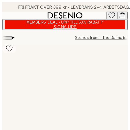
Skip
FRI FRAKT ÖVER 399 kr • LEVERANS 2-4 ARBETSDA
to
main
MEMBERS' DEAL - UPP TILL 50% RABATT*
content.
SIGNA UPP
▸
Stories from… The Dalmatia
Product
images