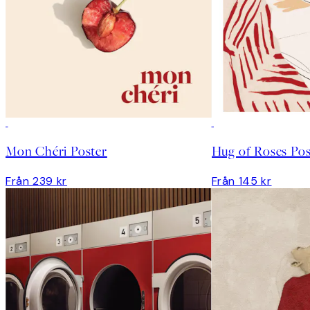
Mon Chéri Poster
Hug of Roses Pos
Från 239 kr
Från 145 kr