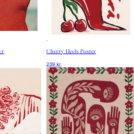
er
Cherry Heels Poster
239 kr