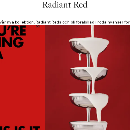
Radiant Red
år nya kollektion, Radiant Reds och bli förälskad i röda nyanser för