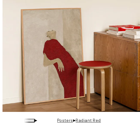
▸
▸
Posters
Radiant Red