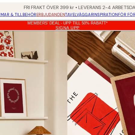
FRI FRAKT ÖVER 399 kr • LEVERANS 2-4 ARBETSD
MAR & TILLBEHÖR
ERBJUDANDEN
TAVELVÄGGAR
INSPIRATION
FÖR FÖ
MEMBERS' DEAL - UPP TILL 50% RABATT*
SIGNA UPP