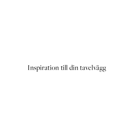
Hug of Roses Poster
Från 145 kr
Inspiration till din tavelvägg