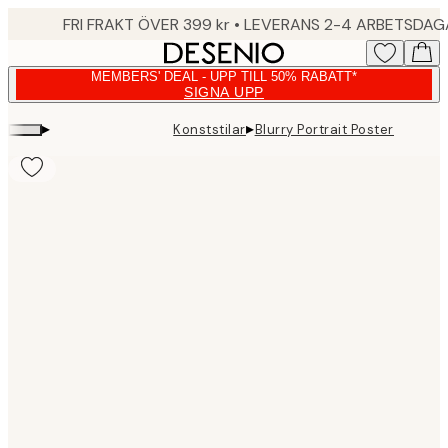
Skip
FRI FRAKT ÖVER 399 kr • LEVERANS 2-4 ARBETSDA
to
main
MEMBERS' DEAL - UPP TILL 50% RABATT*
content.
SIGNA UPP
▸
▸
Konststilar
Blurry Portrait Poster
Product