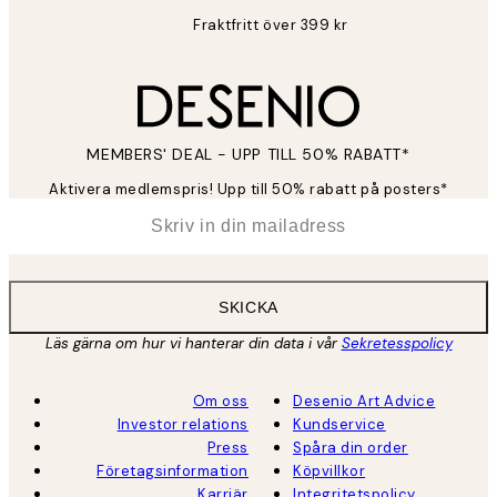
Fraktfritt över 399 kr
MEMBERS' DEAL - UPP TILL 50% RABATT*
Aktivera medlemspris! Upp till 50% rabatt på posters*
*
E-post
SKICKA
Läs gärna om hur vi hanterar din data i vår
Sekretesspolicy
Om oss
Desenio Art Advice
Investor relations
Kundservice
Press
Spåra din order
Företagsinformation
Köpvillkor
Karriär
Integritetspolicy