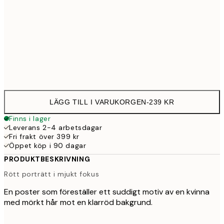
30x40 cm
23
Frame
options
LÄGG TILL I VARUKORGEN
-
239 KR
Finns i lager
Leverans 2-4 arbetsdagar
Fri frakt över 399 kr
Öppet köp i 90 dagar
PRODUKTBESKRIVNING
Rött porträtt i mjukt fokus
En poster som föreställer ett suddigt motiv av en kvinna
med mörkt hår mot en klarröd bakgrund.