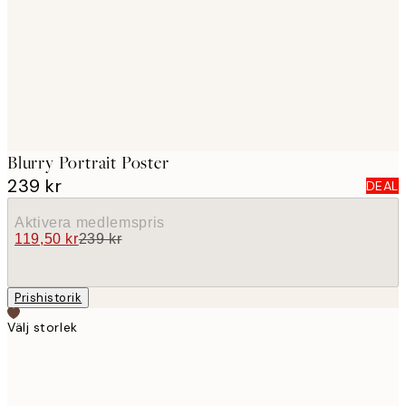
images
Blurry Portrait Poster
239 kr
DEAL
Aktivera medlemspris
119,50 kr
239 kr
Prishistorik
Välj storlek