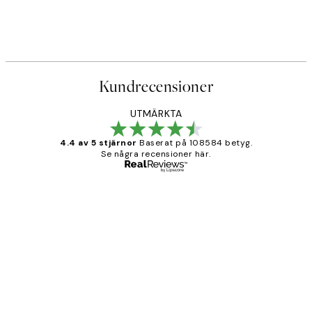
Kundrecensioner
UTMÄRKTA
4.4 av 5 stjärnor
Baserat på 108584 betyg.
Se några recensioner här.
Verifierad köpare
Kundrecensioner
Fina målningar.
2 juni
Roonak F