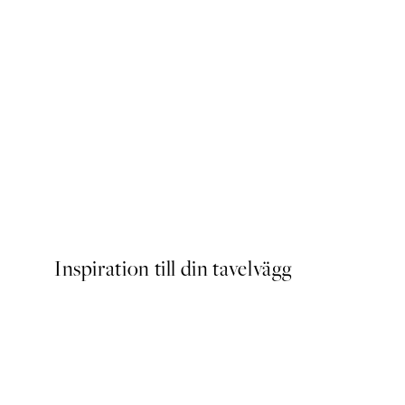
Lighthouse Beach No2 Post
Från 239 kr
Inspiration till din tavelvägg