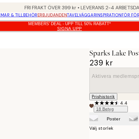
FRI FRAKT ÖVER 399 kr • LEVERANS 2-4 ARBETSD
MAR & TILLBEHÖR
ERBJUDANDEN
TAVELVÄGGAR
INSPIRATION
FÖR FÖ
MEMBERS' DEAL - UPP TILL 50% RABATT*
SIGNA UPP
Sparks Lake Pos
239 kr
Aktivera medlemspr
Prishistorik
4.4
18
Betyg
Poster
Välj storlek