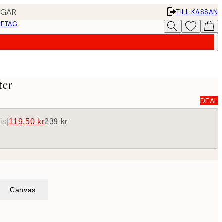
AGAR
TILL KASSAN
RETAG
ter
DEAL
is
|
119,50 kr
239 kr
Canvas