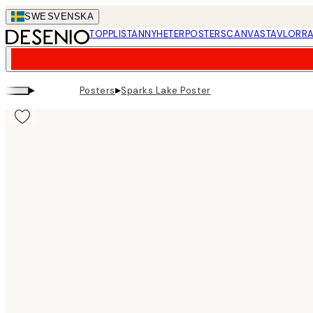
Skip
SWE
SVENSKA
to
TOPPLISTAN
NYHETER
POSTERS
CANVASTAVLOR
RA
main
content.
▸
▸
Posters
Sparks Lake Poster