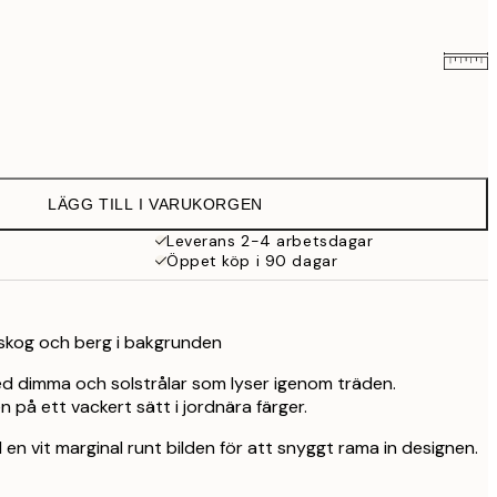
239 kr
395 kr
LÄGG TILL I VARUKORGEN
Leverans 2-4 arbetsdagar
Öppet köp i 90 dagar
 skog och berg i bakgrunden
ed dimma och solstrålar som lyser igenom träden.
 på ett vackert sätt i jordnära färger.
en vit marginal runt bilden för att snyggt rama in designen.