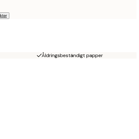
kter
Åldringsbeständigt papper