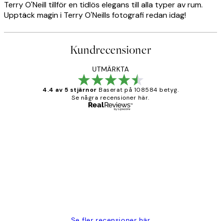
Terry O'Neill tillför en tidlös elegans till alla typer av rum.
Upptäck magin i Terry O'Neills fotografi redan idag!
Kundrecensioner
UTMÄRKTA
4.4 av 5 stjärnor
Baserat på 108584 betyg.
Se några recensioner här.
Verifierad köpare
Kundrecensioner
Fina målningar.
2 juni
Roonak F
Se fler recensioner här