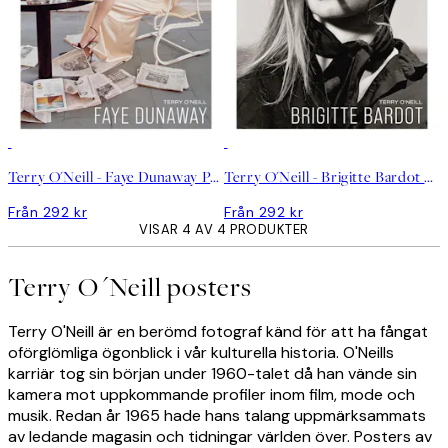
Terry O'Neill - Faye Dunaway Poster
Terry O'Neill - Brigitte Bardot Poster
Från 292 kr
Från 292 kr
VISAR 4 AV 4 PRODUKTER
Terry O´Neill posters
Terry O'Neill är en berömd fotograf känd för att ha fångat
oförglömliga ögonblick i vår kulturella historia. O'Neills
karriär tog sin början under 1960-talet då han vände sin
kamera mot uppkommande profiler inom film, mode och
musik. Redan år 1965 hade hans talang uppmärksammats
av ledande magasin och tidningar världen över. Posters av