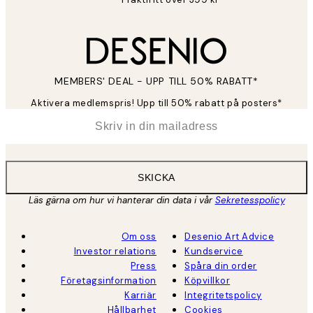
MEMBERS' DEAL - UPP TILL 50% RABATT*
Aktivera medlemspris! Upp till 50% rabatt på posters*
*
E-post
SKICKA
Läs gärna om hur vi hanterar din data i vår
Sekretesspolicy
Om oss
Desenio Art Advice
Investor relations
Kundservice
Press
Spåra din order
Företagsinformation
Köpvillkor
Karriär
Integritetspolicy
Hållbarhet
Cookies