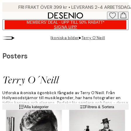
Skip
FRI FRAKT ÖVER 399 kr • LEVERANS 2-4 ARBETSDA
to
main
MEMBERS' DEAL - UPP TILL 50% RABATT*
content.
SIGNA UPP
▸
▸
Ikoniska bilder
Terry O´Neill
Posters
Terry O´Neill
Utforska ikoniska ögonblick fångade av Terry O'Neill. Från
Hollywoodstjärnor till musiklegender, har hans fotografier en
tidlös karisma och elegans. Perfekt för samlare och fans - dessa
Läs mer
Alla kategorier
Filtrera & Sortera
posters adderar ikonisk charm i alla rum.