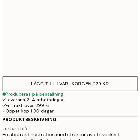
30x40 cm
23
50x70 cm
39
Frame
options
LÄGG TILL I VARUKORGEN
-
239 KR
Produceras på beställning
Leverans 2-4 arbetsdagar
Fri frakt över 399 kr
Öppet köp i 90 dagar
PRODUKTBESKRIVNING
Textur i blått
En abstrakt illustration med struktur av ett vackert