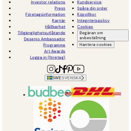
Investor relations
Kundservice
Press
Spåra din order
Företagsinformation
Köpvillkor
Karriär
Integritetspolicy
Hållbarhet
Cookies
Tillgänglighetsutlåtande
Begäran om
avbeställning
Desenio Ambassador
Hantera cookies
Programme
Art Awards
Logga in (företag)
SWE
SVENSKA