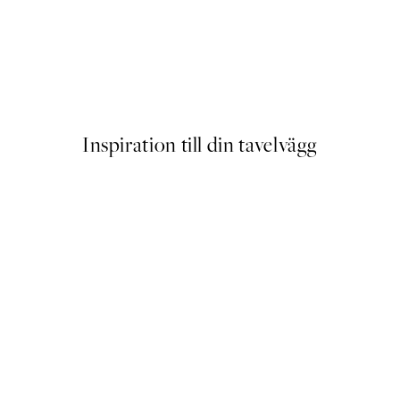
r
Proud Cat Poster
Från 145 kr
Inspiration till din tavelvägg