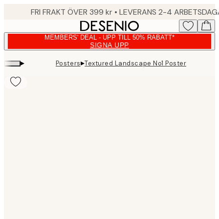
Skip
FRI FRAKT ÖVER 399 kr • LEVERANS 2-4 ARBETSDA
to
main
MEMBERS' DEAL - UPP TILL 50% RABATT*
content.
SIGNA UPP
▸
▸
Posters
Textured Landscape No1 Poster
Product
images