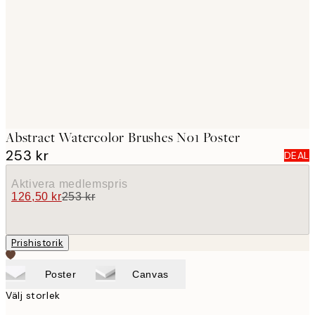
images
Abstract Watercolor Brushes No1 Poster
253 kr
DEAL
Aktivera medlemspris
126,50 kr
253 kr
Prishistorik
Poster
Canvas
Välj storlek