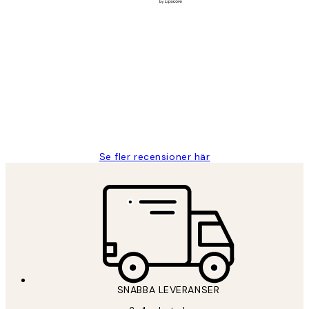
Verifierad köpare
Kundrecensioner
Fina målningar.
2 juni
Roonak F
Se fler recensioner här
SNABBA LEVERANSER