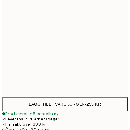
21x30 cm
14
30x40 cm
25
50x70 cm
43
Frame
options
LÄGG TILL I VARUKORGEN
-
253 KR
Produceras på beställning
Leverans 2-4 arbetsdagar
Fri frakt över 399 kr
Öppet köp i 90 dagar