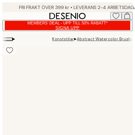
Skip
FRI FRAKT ÖVER 399 kr • LEVERANS 2-4 ARBETSDA
to
main
MEMBERS' DEAL - UPP TILL 50% RABATT*
content.
SIGNA UPP
▸
▸
Konststilar
Abstract Watercolor Brushes
Product