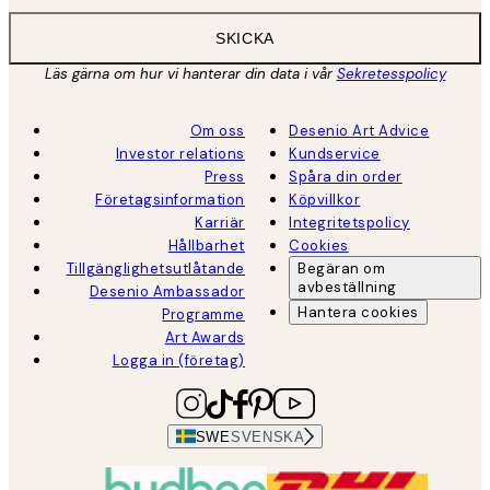
SKICKA
Läs gärna om hur vi hanterar din data i vår
Sekretesspolicy
Om oss
Desenio Art Advice
Investor relations
Kundservice
Press
Spåra din order
Företagsinformation
Köpvillkor
Karriär
Integritetspolicy
Hållbarhet
Cookies
Tillgänglighetsutlåtande
Begäran om
avbeställning
Desenio Ambassador
Hantera cookies
Programme
Art Awards
Logga in (företag)
SWE
SVENSKA