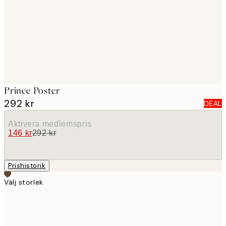
images
Prince Poster
292 kr
DEAL
Aktivera medlemspris
146 kr
292 kr
Prishistorik
Välj storlek