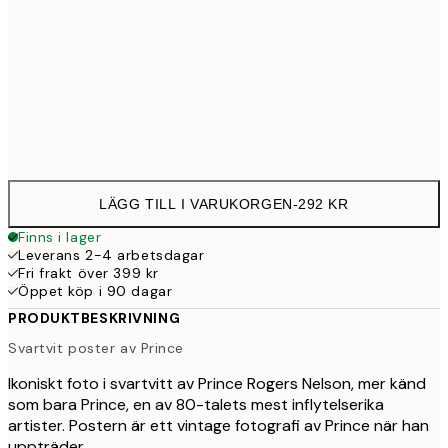
30x40 cm
29
Frame
options
LÄGG TILL I VARUKORGEN
-
292 KR
Finns i lager
Leverans 2-4 arbetsdagar
Fri frakt över 399 kr
Öppet köp i 90 dagar
PRODUKTBESKRIVNING
Svartvit poster av Prince
Ikoniskt foto i svartvitt av Prince Rogers Nelson, mer känd
som bara Prince, en av 80-talets mest inflytelserika
artister. Postern är ett vintage fotografi av Prince när han
uppträder.