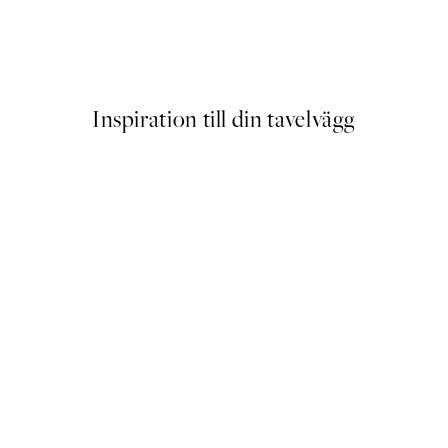
Studio Vreeken - Cheers Post
Från 253 kr
Inspiration till din tavelvägg