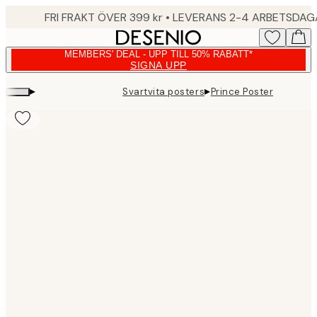
Skip
FRI FRAKT ÖVER 399 kr • LEVERANS 2-4 ARBETSDA
to
main
MEMBERS' DEAL - UPP TILL 50% RABATT*
content.
SIGNA UPP
▸
▸
Svartvita posters
Prince Poster
Product