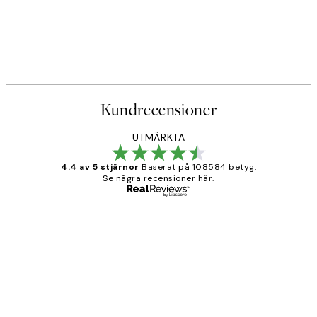
Kundrecensioner
UTMÄRKTA
4.4 av 5 stjärnor
Baserat på 108584 betyg.
Se några recensioner här.
Verifierad köpare
Kundrecensioner
Fina målningar.
2 juni