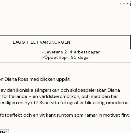
292 kr
319 kr
LÄGG TILL I VARUKORGEN
527 kr
Leverans 2-4 arbetsdagar
Öppet köp i 90 dagar
nen Diana Ross med blicken uppåt
to av den ikoniska sångerskan och skådespelerskan Diana
r fortfarande – en världsberömd ikon, och med den här
rkligen en ny stil! Svartvita fotografier blir aldrig omoderna.
 fotoeffekt och en vit kant runtom som ramar in motivet fint.
kter