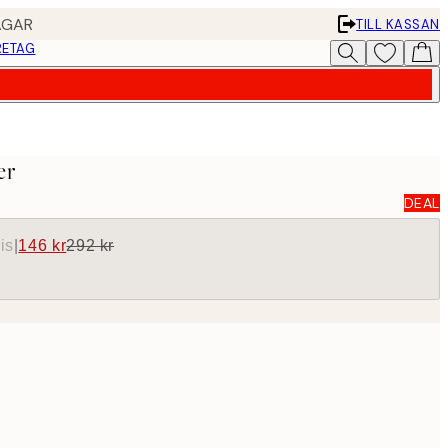
AGAR
TILL KASSAN
RETAG
er
DEAL
is
|
146 kr
292 kr