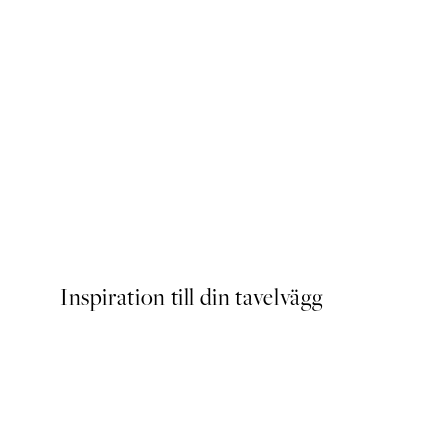
Outlet
Dancer Line Art Poster
Från 38,70 kr
129 kr
Inspiration till din tavelvägg