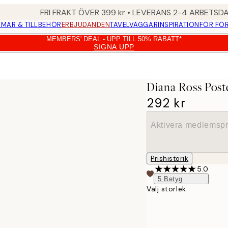
FRI FRAKT ÖVER 399 kr • LEVERANS 2-4 ARBETSD
MAR & TILLBEHÖR
ERBJUDANDEN
TAVELVÄGGAR
INSPIRATION
FÖR FÖ
MEMBERS' DEAL - UPP TILL 50% RABATT*
SIGNA UPP
Diana Ross Post
292 kr
Aktivera medlemspr
Prishistorik
5.0
5
Betyg
Välj storlek