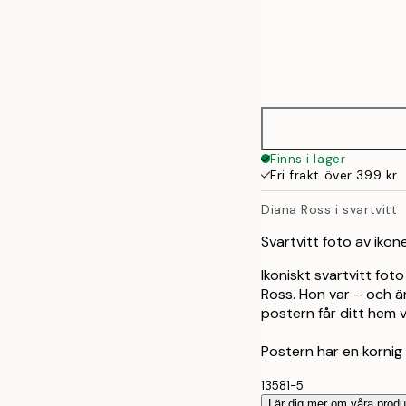
Frame
30x40 cm
options
50x50 cm
50x70 cm
Finns i lager
Fri frakt över 399 kr
Diana Ross i svartvitt
Svartvitt foto av iko
Ikoniskt svartvitt fo
Ross. Hon var – och ä
postern får ditt hem ve
Postern har en kornig
13581-5
Lär dig mer om våra produ