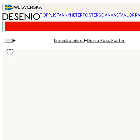
Skip
SWE
SVENSKA
to
TOPPLISTAN
NYHETER
POSTERS
CANVASTAVLOR
RA
main
content.
▸
▸
Ikoniska bilder
Diana Ross Poster