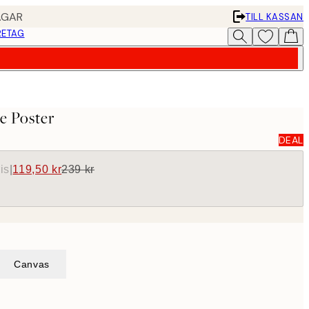
AGAR
TILL KASSAN
RETAG
e Poster
DEAL
is
|
119,50 kr
239 kr
Canvas