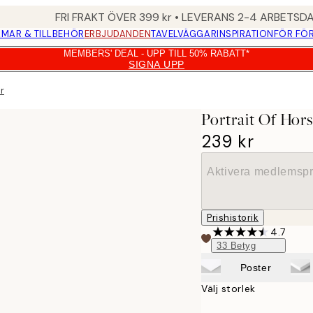
FRI FRAKT ÖVER 399 kr • LEVERANS 2-4 ARBETSD
MAR & TILLBEHÖR
ERBJUDANDEN
TAVELVÄGGAR
INSPIRATION
FÖR FÖ
MEMBERS' DEAL - UPP TILL 50% RABATT*
SIGNA UPP
r
Portrait Of Hors
239 kr
Aktivera medlemspr
Prishistorik
4.7
33
Betyg
Poster
Välj storlek