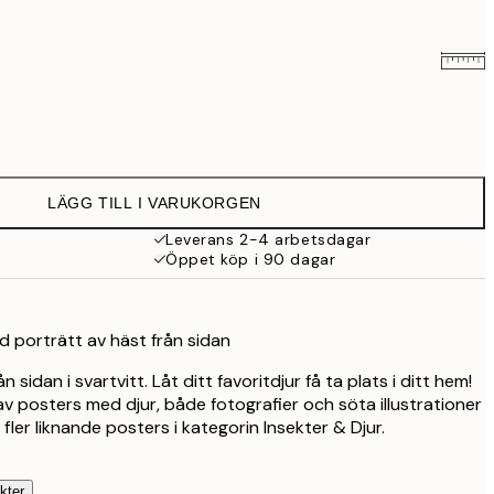
239 kr
279 kr
LÄGG TILL I VARUKORGEN
Leverans 2-4 arbetsdagar
Öppet köp i 90 dagar
d porträtt av häst från sidan
 sidan i svartvitt. Låt ditt favoritdjur få ta plats i ditt hem!
 av posters med djur, både fotografier och söta illustrationer
 fler liknande posters i kategorin Insekter & Djur.
kter