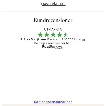
TAVELVÄGGAR
Kundrecensioner
UTMÄRKTA
4.4 av 5 stjärnor
Baserat på 108584 betyg.
Se några recensioner här.
Verifierad köpare
Kundrecensioner
Fina målningar.
2 juni
Roonak F
Se fler recensioner här