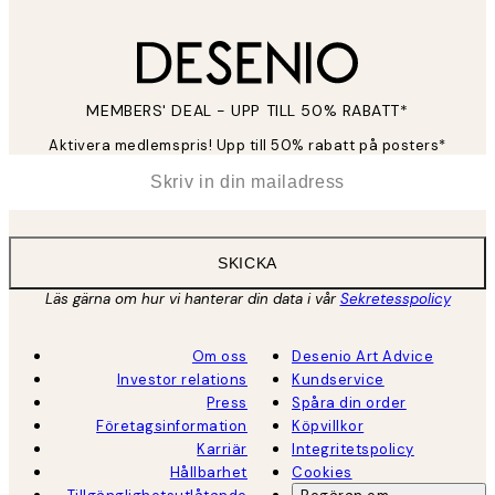
MEMBERS' DEAL - UPP TILL 50% RABATT*
Aktivera medlemspris! Upp till 50% rabatt på posters*
*
E-post
SKICKA
Läs gärna om hur vi hanterar din data i vår
Sekretesspolicy
Om oss
Desenio Art Advice
Investor relations
Kundservice
Press
Spåra din order
Företagsinformation
Köpvillkor
Karriär
Integritetspolicy
Hållbarhet
Cookies