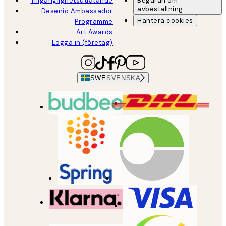
Tillgänglighetsutlåtande
Begäran om
avbeställning
Desenio Ambassador
Hantera cookies
Programme
Art Awards
Logga in (företag)
SWE
SVENSKA