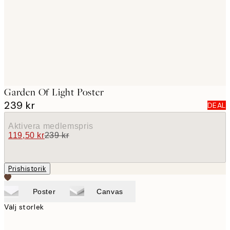
images
Garden Of Light Poster
239 kr
DEAL
Aktivera medlemspris
119,50 kr
239 kr
Prishistorik
Poster
Canvas
Välj storlek