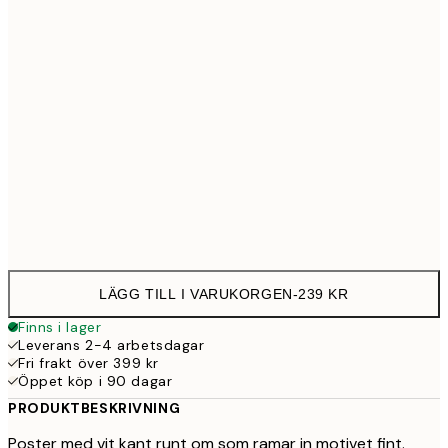
30x40 cm
23
50x70 cm
39
Frame
options
LÄGG TILL I VARUKORGEN
-
239 KR
Finns i lager
Leverans 2-4 arbetsdagar
Fri frakt över 399 kr
Öppet köp i 90 dagar
PRODUKTBESKRIVNING
Poster med vit kant runt om som ramar in motivet fint.