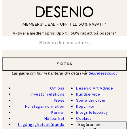
MEMBERS' DEAL - UPP TILL 50% RABATT*
Aktivera medlemspris! Upp till 50% rabatt på posters*
*
E-post
SKICKA
Läs gärna om hur vi hanterar din data i vår
Sekretesspolicy
Om oss
Desenio Art Advice
Investor relations
Kundservice
Press
Spåra din order
Företagsinformation
Köpvillkor
Karriär
Integritetspolicy
Hållbarhet
Cookies
Tillgänglighetsutlåtande
Begäran om