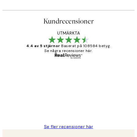
Kundrecensioner
UTMÄRKTA
4.4 av 5 stjärnor
Baserat på 108584 betyg.
Se några recensioner här.
Verifierad köpare
Kundrecensioner
Fina målningar.
2 juni
Roonak F
Se fler recensioner här