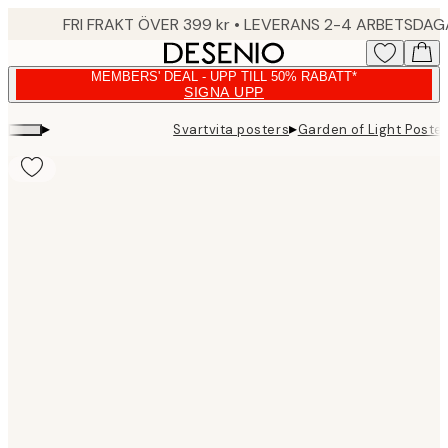
Skip
FRI FRAKT ÖVER 399 kr • LEVERANS 2-4 ARBETSDA
to
main
MEMBERS' DEAL - UPP TILL 50% RABATT*
content.
SIGNA UPP
▸
▸
Svartvita posters
Garden of Light Poste
Product