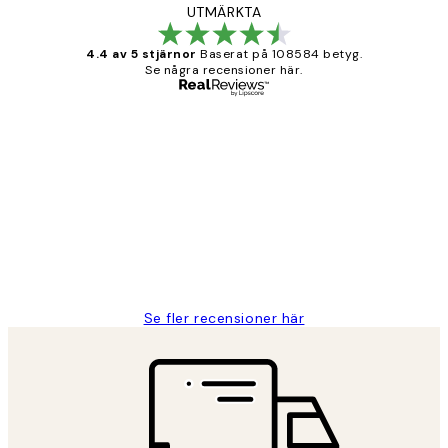
UTMÄRKTA
4.4 av 5 stjärnor
Baserat på 108584 betyg.
Se några recensioner här.
Verifierad köpare
Kundrecensioner
Fina målningar.
2 juni
Roonak F
Se fler recensioner här