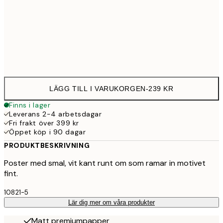
30x40 cm
23
Frame
options
LÄGG TILL I VARUKORGEN
-
239 KR
Finns i lager
Leverans 2-4 arbetsdagar
Fri frakt över 399 kr
Öppet köp i 90 dagar
PRODUKTBESKRIVNING
Poster med smal, vit kant runt om som ramar in motivet
fint.
10821-5
Lär dig mer om våra produkter
Matt premiumpapper