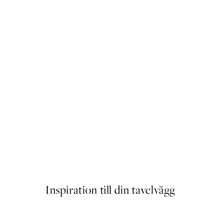
r
Pouring Champagne Poster
Från 129 kr
Inspiration till din tavelvägg