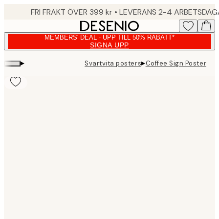
Skip
FRI FRAKT ÖVER 399 kr • LEVERANS 2-4 ARBETSDA
to
main
MEMBERS' DEAL - UPP TILL 50% RABATT*
content.
SIGNA UPP
▸
▸
Svartvita posters
Coffee Sign Poster
Product
images