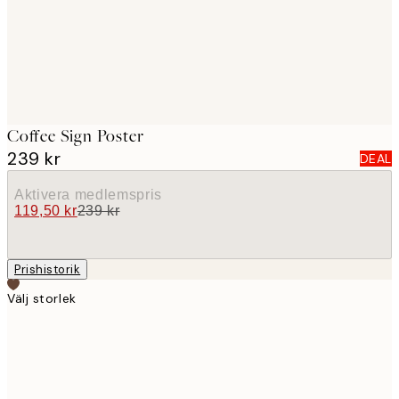
Coffee Sign Poster
239 kr
DEAL
Aktivera medlemspris
119,50 kr
239 kr
Prishistorik
Välj storlek