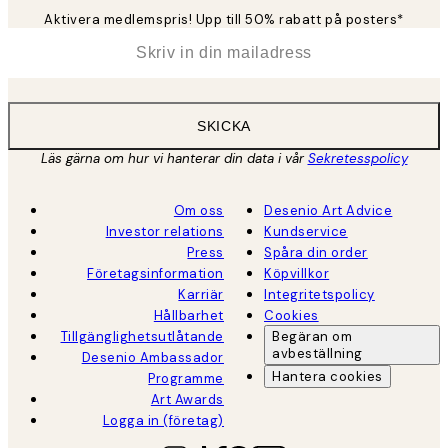
Aktivera medlemspris! Upp till 50% rabatt på posters*
*
E-post
SKICKA
Läs gärna om hur vi hanterar din data i vår
Sekretesspolicy
Om oss
Desenio Art Advice
Investor relations
Kundservice
Press
Spåra din order
Företagsinformation
Köpvillkor
Karriär
Integritetspolicy
Hållbarhet
Cookies
Tillgänglighetsutlåtande
Begäran om
avbeställning
Desenio Ambassador
Hantera cookies
Programme
Art Awards
Logga in (företag)