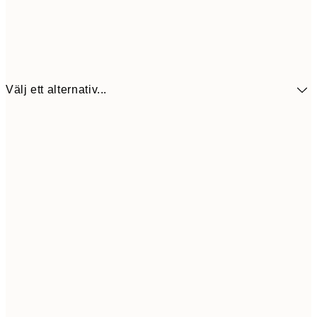
Välj ett alternativ...
17
30x40 cm
25