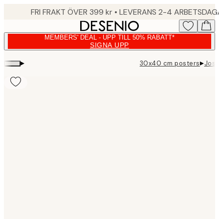
Skip
FRI FRAKT ÖVER 399 kr • LEVERANS 2-4 ARBETSDA
to
main
MEMBERS' DEAL - UPP TILL 50% RABATT*
content.
SIGNA UPP
▸
▸
30x40 cm posters
Josh
Product