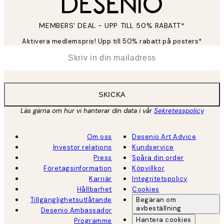
MEMBERS' DEAL - UPP TILL 50% RABATT*
Aktivera medlemspris! Upp till 50% rabatt på posters*
*
E-post
SKICKA
Läs gärna om hur vi hanterar din data i vår
Sekretesspolicy
Om oss
Desenio Art Advice
Investor relations
Kundservice
Press
Spåra din order
Företagsinformation
Köpvillkor
Karriär
Integritetspolicy
Hållbarhet
Cookies
Tillgänglighetsutlåtande
Begäran om
avbeställning
Desenio Ambassador
Hantera cookies
Programme