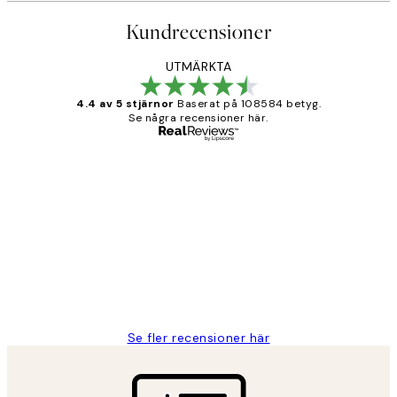
Kundrecensioner
UTMÄRKTA
4.4 av 5 stjärnor
Baserat på 108584 betyg.
Se några recensioner här.
Verifierad köpare
Kundrecensioner
Fina målningar.
2 juni
Roonak F
Se fler recensioner här