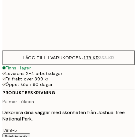
32
50x70 cm
43
Frame
options
LÄGG TILL I VARUKORGEN
-
179 KR
253 KR
Finns i lager
Leverans 2-4 arbetsdagar
Fri frakt över 399 kr
Öppet köp i 90 dagar
PRODUKTBESKRIVNING
Palmer i öknen
Dekorera dina väggar med skönheten från Joshua Tree
National Park.
17819-5
Prishistorik