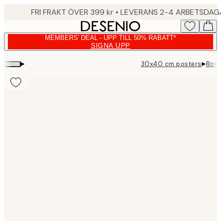
Skip
FRI FRAKT ÖVER 399 kr • LEVERANS 2-4 ARBETSDA
to
main
MEMBERS' DEAL - UPP TILL 50% RABATT*
content.
SIGNA UPP
▸
▸
30x40 cm posters
Roy’
Product
images