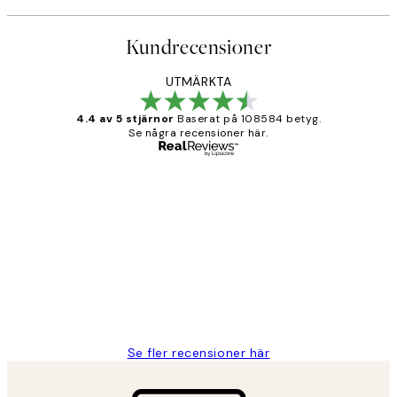
Kundrecensioner
UTMÄRKTA
4.4 av 5 stjärnor
Baserat på 108584 betyg.
Se några recensioner här.
Verifierad köpare
Kundrecensioner
Fina målningar.
2 juni
Roonak F
Se fler recensioner här