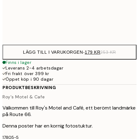
46
70x100 cm
54
Frame
options
LÄGG TILL I VARUKORGEN
-
179 KR
253 KR
Finns i lager
Leverans 2-4 arbetsdagar
Fri frakt över 399 kr
Öppet köp i 90 dagar
PRODUKTBESKRIVNING
Roy's Motel & Cafe
Välkommen till Roy's Motel and Café, ett berömt landmärke
på Route 66.
Denna poster har en kornig fotostuktur.
17805-5