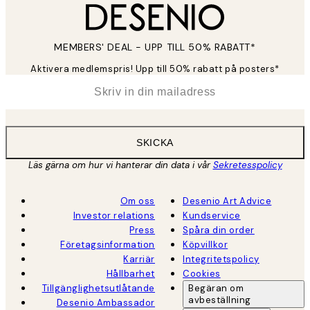
MEMBERS' DEAL - UPP TILL 50% RABATT*
Aktivera medlemspris! Upp till 50% rabatt på posters*
*
E-post
SKICKA
Läs gärna om hur vi hanterar din data i vår
Sekretesspolicy
Om oss
Desenio Art Advice
Investor relations
Kundservice
Press
Spåra din order
Företagsinformation
Köpvillkor
Karriär
Integritetspolicy
Hållbarhet
Cookies
Tillgänglighetsutlåtande
Begäran om
avbeställning
Desenio Ambassador