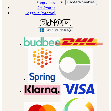
Hantera cookies
Programme
Art Awards
Logga in (företag)
SWE
SVENSKA