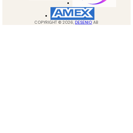
COPYRIGHT ©
2026
,
DESENIO
AB