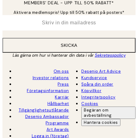
MEMBERS' DEAL - UPP TILL 50% RABATT*
Aktivera medlemspris! Upp till 50% rabatt på posters*
*
E-post
SKICKA
Läs gärna om hur vi hanterar din data i vår
Sekretesspolicy
Om oss
Desenio Art Advice
Investor relations
Kundservice
Press
Spåra din order
Företagsinformation
Köpvillkor
Karriär
Integritetspolicy
Hållbarhet
Cookies
Tillgänglighetsutlåtande
Begäran om
avbeställning
Desenio Ambassador
Hantera cookies
Programme
Art Awards
Logga in (företag)