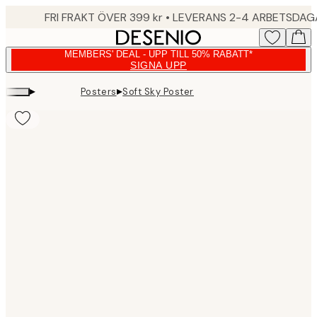
Skip
FRI FRAKT ÖVER 399 kr • LEVERANS 2-4 ARBETSDA
to
main
MEMBERS' DEAL - UPP TILL 50% RABATT*
content.
SIGNA UPP
▸
▸
Posters
Soft Sky Poster
Product
images