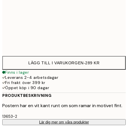
50x50 cm
28
Frame
options
LÄGG TILL I VARUKORGEN
-
289 KR
Finns i lager
Leverans 2-4 arbetsdagar
Fri frakt över 399 kr
Öppet köp i 90 dagar
PRODUKTBESKRIVNING
Postern har en vit kant runt om som ramar in motivet fint.
13653-2
Lär dig mer om våra produkter