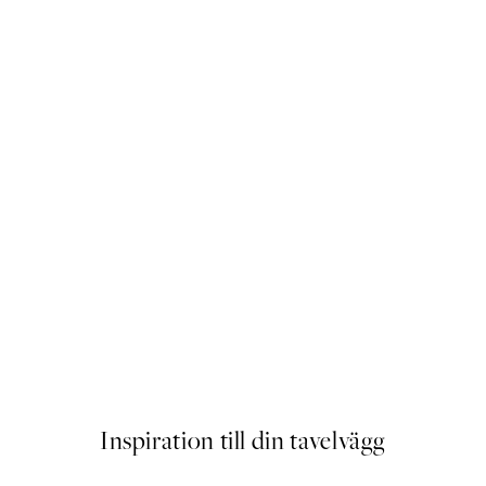
STUDIO COLLECTION
- Celebration Poster
Sunset Road Poster
Från 253 kr
Inspiration till din tavelvägg