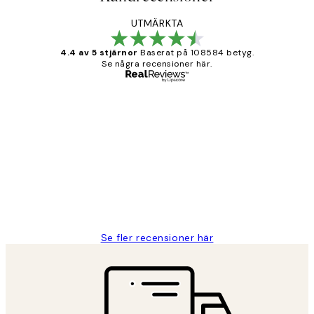
UTMÄRKTA
4.4 av 5 stjärnor
Baserat på 108584 betyg.
Se några recensioner här.
Verifierad köpare
Kundrecensioner
Fina målningar.
2 juni
Roonak F
Se fler recensioner här