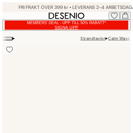
Skip
FRI FRAKT ÖVER 399 kr • LEVERANS 2-4 ARBETSDA
to
main
MEMBERS' DEAL - UPP TILL 50% RABATT*
content.
SIGNA UPP
▸
▸
Strandtavlor
Calm Waves 
Product