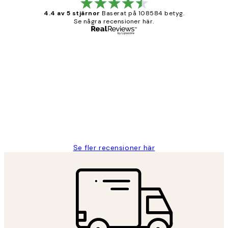
4.4 av 5 stjärnor
Baserat på 108584 betyg.
Se några recensioner här.
Verifierad köpare
Kundrecensioner
Fina målningar.
2 juni
Roonak F
Se fler recensioner här