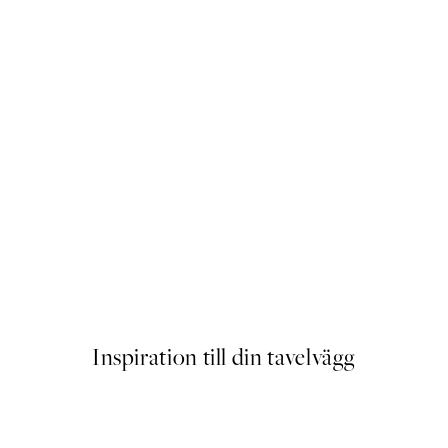
Evening Waves Poster
Från 239 kr
Inspiration till din tavelvägg