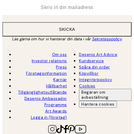
*
E-post
SKICKA
Läs gärna om hur vi hanterar din data i vår
Sekretesspolicy
Om oss
Desenio Art Advice
Investor relations
Kundservice
Press
Spåra din order
Företagsinformation
Köpvillkor
Karriär
Integritetspolicy
Hållbarhet
Cookies
Tillgänglighetsutlåtande
Begäran om
avbeställning
Desenio Ambassador
Hantera cookies
Programme
Art Awards
Logga in (företag)