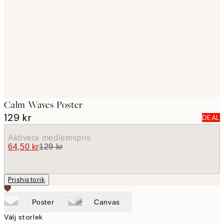
images
Calm Waves Poster
129 kr
DEAL
Aktivera medlemspris
64,50 kr
129 kr
Prishistorik
Poster
Canvas
Välj storlek