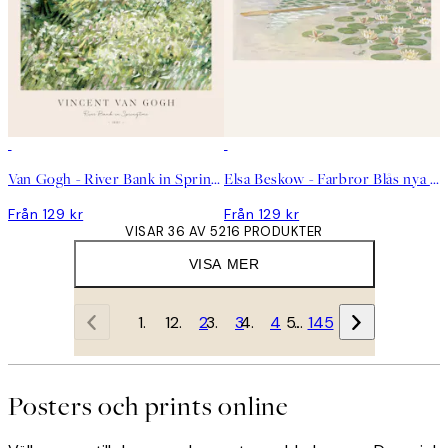
Van Gogh - River Bank in Springtime Poster
Elsa Beskow - Farbror Blås nya båt Poster
Från 129 kr
Från 129 kr
VISAR 36 AV 5216 PRODUKTER
VISA MER
1
2
3
4
…
145
Posters och prints online