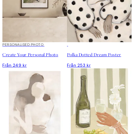
Skapa konst
PERSONALISED PHOTO
Create Your Personal Photo
Polka Dotted Dream Poster
Från 249 kr
Från 253 kr