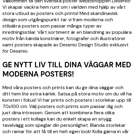
Välkommen till den svenska poster webbshoppen Desenio!
Vi skapar vackra hem runt om i världen med hjälp av vårt
stora utbud av posters och prints! Med skandinavisk
design som utgångspunkt tar vi fram moderna och
stilsäkra posters som passar många typer av
inredningsstilar. Vårt sortiment är en blandning av populära
motiv från kända konstnärer, fotografer och illustratörer
samt posters skapade av Desenio Design Studio exklusivt
för Desenio.
GE NYTT LIV TILL DINA VÄGGAR MED
MODERNA POSTERS!
Med våra posters och prints kan du ge dina väggar och
ditt hem lite extra kärlek. Satsa på stora motiv om du vill ha
konsten i fokus! Vi har prints och posters i storlekar upp till
70x100 cm. Välj posters och prints som passar dig och
just dina intressen. Genom att kombinera flera olika
posters i ett kollage kan du enkelt skapa en snygg
tavelvägg som speglar din personlighet. Blanda storlekar
och ramar för att få till en helt egen look! Kolla gärna in vår