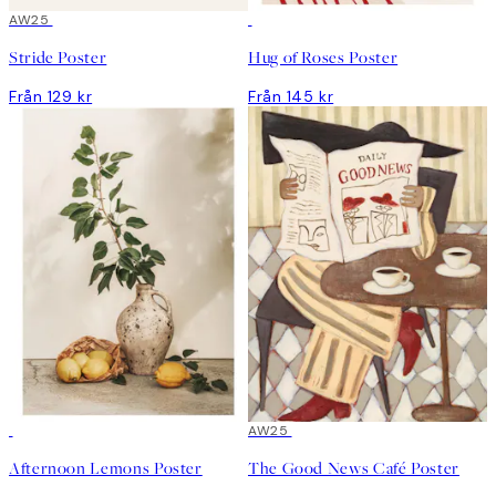
AW25
Stride Poster
Hug of Roses Poster
Från 129 kr
Från 145 kr
AW25
Afternoon Lemons Poster
The Good News Café Poster