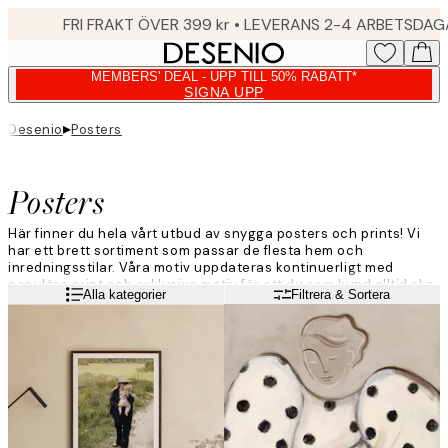
Skip
FRI FRAKT ÖVER 399 kr • LEVERANS 2-4 ARBETSDA
to
main
MEMBERS' DEAL - UPP TILL 50% RABATT*
content.
SIGNA UPP
▸
Desenio
Posters
Posters
Här finner du hela vårt utbud av snygga posters och prints! Vi
har ett brett sortiment som passar de flesta hem och
inredningsstilar. Våra motiv uppdateras kontinuerligt med
populära print och exklusiva motiv för att du som kund alltid ska
Läs mer
Alla kategorier
Filtrera & Sortera
hitta något som passar just dig. Ge dina väggar ett lyft och
inred med trendiga posters från Desenio!