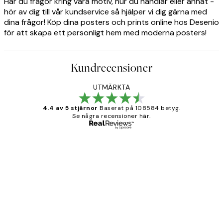
Har du frågor kring våra motiv, hur du handlar eller annat -
hör av dig till vår kundservice så hjälper vi dig gärna med
dina frågor! Köp dina posters och prints online hos Desenio
för att skapa ett personligt hem med moderna posters!
Kundrecensioner
UTMÄRKTA
4.4 av 5 stjärnor
Baserat på 108584 betyg.
Se några recensioner här.
Verifierad köpare
Kundrecensioner
Fina målningar.
2 juni
Roonak F