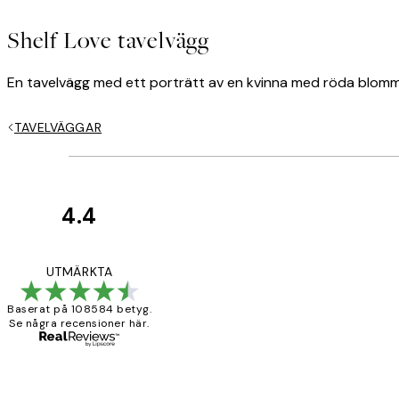
Shelf Love tavelvägg
En tavelvägg med ett porträtt av en kvinna med röda blommor
TAVELVÄGGAR
4.4
*
E-post
Kundrecensioner
Fina målningar.
UTMÄRKTA
Baserat på 108584 betyg.
Se några recensioner här.
2 juni
Sekretesspolicy
Roonak F