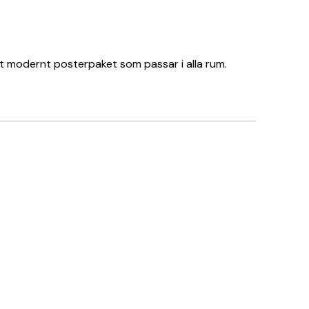
tt modernt posterpaket som passar i alla rum.
Verifierad köpare
Amazing!
5 maj
Saga L