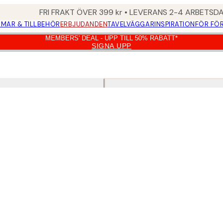
FRI FRAKT ÖVER 399 kr • LEVERANS 2-4 ARBETSD
MAR & TILLBEHÖR
ERBJUDANDEN
TAVELVÄGGAR
INSPIRATION
FÖR FÖ
MEMBERS' DEAL - UPP TILL 50% RABATT*
SIGNA UPP