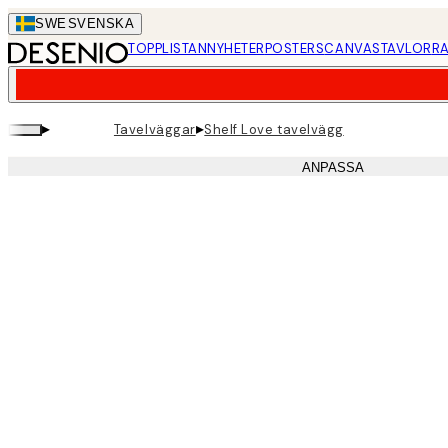
Skip
SWE
SVENSKA
to
TOPPLISTAN
NYHETER
POSTERS
CANVASTAVLOR
RA
main
content.
▸
▸
Tavelväggar
Shelf Love tavelvägg
ANPASSA