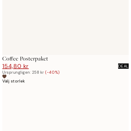
images
Coffee Posterpaket
154,80 kr
258 kr
DEAL
Ursprungligen:
258 kr
(-40%)
Välj storlek