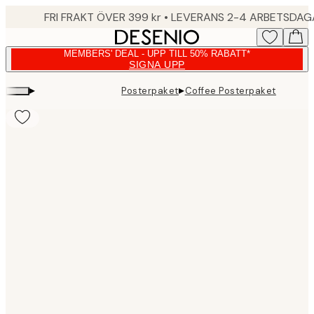
Skip
FRI FRAKT ÖVER 399 kr • LEVERANS 2-4 ARBETSDA
to
main
MEMBERS' DEAL - UPP TILL 50% RABATT*
content.
SIGNA UPP
▸
▸
Posterpaket
Coffee Posterpaket
Product