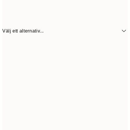
Välj ett alternativ...
154,8
21x30 cm
25