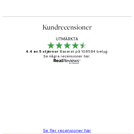
Kundrecensioner
UTMÄRKTA
4.4 av 5 stjärnor
Baserat på 108584 betyg.
Se några recensioner här.
Verifierad köpare
Kundrecensioner
Fina målningar.
2 juni
Roonak F
Se fler recensioner här