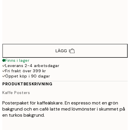
286,8
30x40 cm
47
346,8
40x50 cm
57
47
50x70 cm
79
LÄGG I
Finns i lager
Leverans 2-4 arbetsdagar
Fri frakt över 399 kr
Öppet köp i 90 dagar
PRODUKTBESKRIVNING
Kaffe Posters
Posterpaket för kaffeälskare. En espresso mot en grön
bakgrund och en café latte med lövmönster i skummet på
en turkos bakgrund.