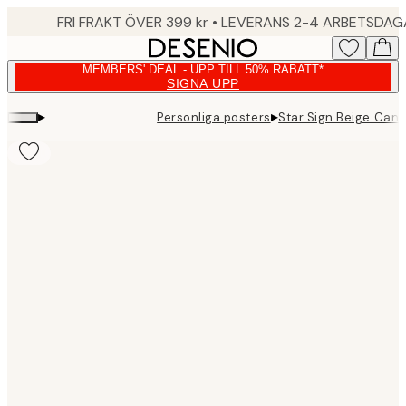
Skip
FRI FRAKT ÖVER 399 kr • LEVERANS 2-4 ARBETSDA
to
main
MEMBERS' DEAL - UPP TILL 50% RABATT*
content.
SIGNA UPP
▸
▸
Personliga posters
Star Sign Beige Canc
Product