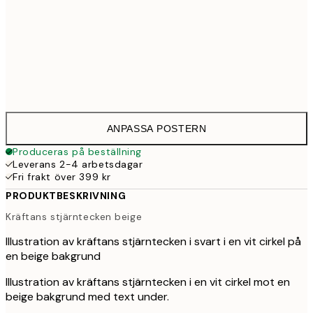
30x40 cm
33
50x70 cm
43
ANPASSA POSTERN
Produceras på beställning
Leverans 2-4 arbetsdagar
Fri frakt över 399 kr
PRODUKTBESKRIVNING
Kräftans stjärntecken beige
Illustration av kräftans stjärntecken i svart i en vit cirkel på
en beige bakgrund
Illustration av kräftans stjärntecken i en vit cirkel mot en
beige bakgrund med text under.