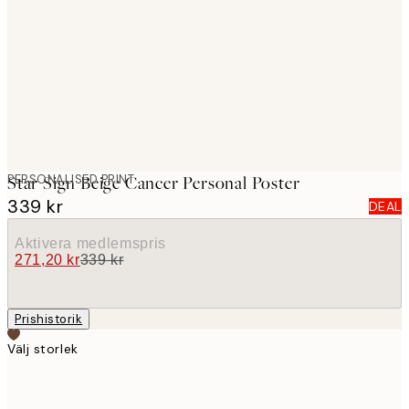
images
PERSONALISED PRINT
Star Sign Beige Cancer Personal Poster
339 kr
DEAL
Aktivera medlemspris
271,20 kr
339 kr
Prishistorik
Välj storlek