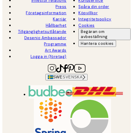
Investor relations
Kundservice
Press
Spåra din order
Företagsinformation
Köpvillkor
Karriär
Integritetspolicy
Hållbarhet
Cookies
Tillgänglighetsutlåtande
Begäran om
avbeställning
Desenio Ambassador
Hantera cookies
Programme
Art Awards
Logga in (företag)
SWE
SVENSKA