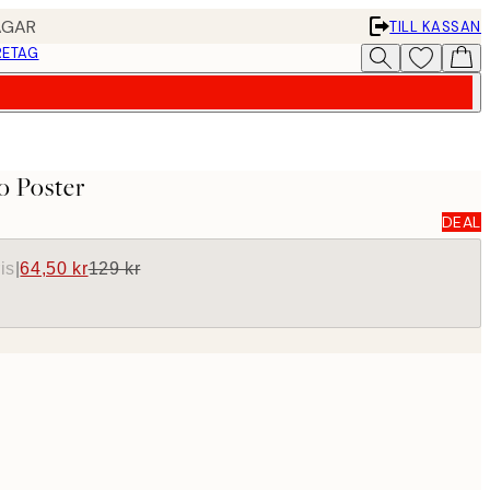
AGAR
TILL KASSAN
RETAG
o Poster
DEAL
is
|
64,50 kr
129 kr