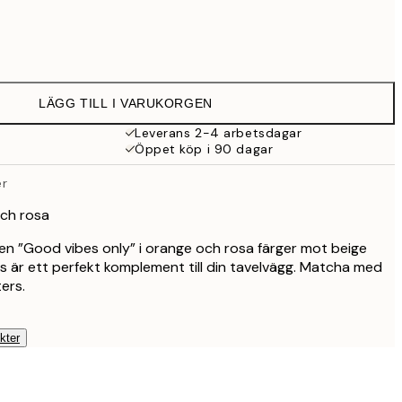
129 kr
239 kr
LÄGG TILL I VARUKORGEN
395 kr
Leverans 2-4 arbetsdagar
Öppet köp i 90 dagar
er
och rosa
n ”Good vibes only” i orange och rosa färger mot beige
 är ett perfekt komplement till din tavelvägg. Matcha med
ers.
kter