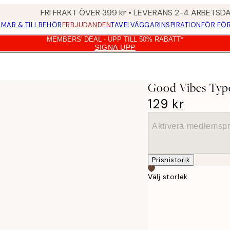
FRI FRAKT ÖVER 399 kr • LEVERANS 2-4 ARBETSD
MAR & TILLBEHÖR
ERBJUDANDEN
TAVELVÄGGAR
INSPIRATION
FÖR FÖ
MEMBERS' DEAL - UPP TILL 50% RABATT*
SIGNA UPP
Good Vibes Typ
129 kr
Aktivera medlemspr
Prishistorik
Välj storlek