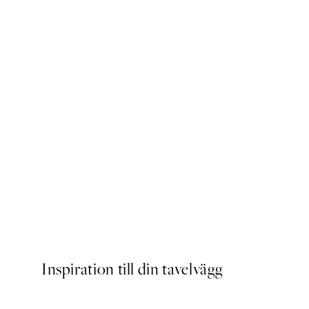
Abstract Pink Shapes No1 P
Från 239 kr
Inspiration till din tavelvägg