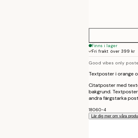
Frame
21x30 cm
options
30x40 cm
50x70 cm
Finns i lager
Fri frakt över 399 kr
Good vibes only post
Textposter i orange 
Citatposter med texte
bakgrund. Textposters
andra färgstarka post
18060-4
Lär dig mer om våra produ