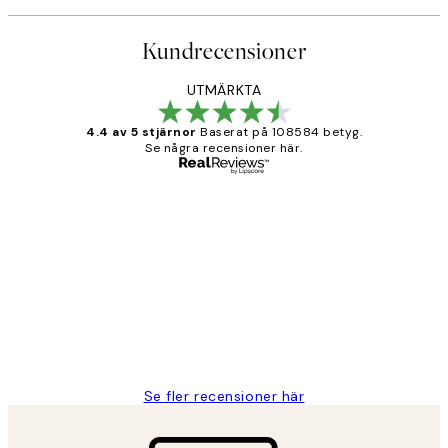
Kundrecensioner
UTMÄRKTA
4.4 av 5 stjärnor
Baserat på 108584 betyg.
Se några recensioner här.
Verifierad köpare
Kundrecensioner
Fina målningar.
2 juni
Roonak F
Se fler recensioner här