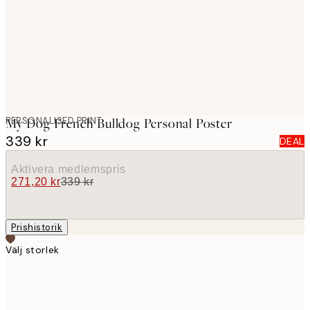
images
PERSONALISED PRINT
My Dog French Bulldog Personal Poster
339 kr
DEAL
Aktivera medlemspris
271,20 kr
339 kr
Prishistorik
Välj storlek