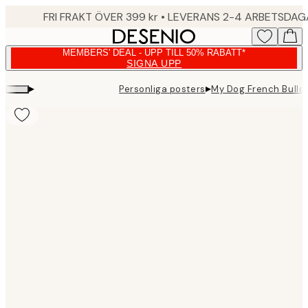
Skip
FRI FRAKT ÖVER 399 kr • LEVERANS 2-4 ARBETSDA
to
main
MEMBERS' DEAL - UPP TILL 50% RABATT*
content.
SIGNA UPP
▸
▸
Personliga posters
My Dog French Bulld
Product