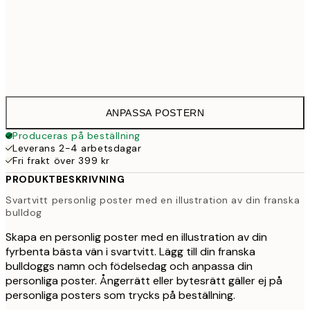
30x40 cm
33
50x70 cm
43
ANPASSA POSTERN
Produceras på beställning
Leverans 2-4 arbetsdagar
Fri frakt över 399 kr
PRODUKTBESKRIVNING
Svartvitt personlig poster med en illustration av din franska
bulldog
Skapa en personlig poster med en illustration av din
fyrbenta bästa vän i svartvitt. Lägg till din franska
bulldoggs namn och födelsedag och anpassa din
personliga poster. Ångerrätt eller bytesrätt gäller ej på
personliga posters som trycks på beställning.