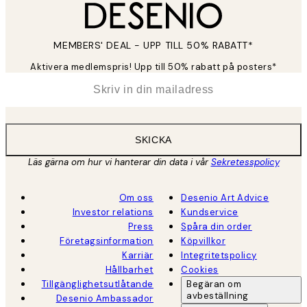
MEMBERS' DEAL - UPP TILL 50% RABATT*
Aktivera medlemspris! Upp till 50% rabatt på posters*
*
E-post
SKICKA
Läs gärna om hur vi hanterar din data i vår
Sekretesspolicy
Om oss
Desenio Art Advice
Investor relations
Kundservice
Press
Spåra din order
Företagsinformation
Köpvillkor
Karriär
Integritetspolicy
Hållbarhet
Cookies
Tillgänglighetsutlåtande
Begäran om
avbeställning
Desenio Ambassador