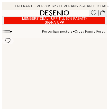
Skip
FRI FRAKT ÖVER 399 kr • LEVERANS 2-4 ARBETSDA
to
main
MEMBERS' DEAL - UPP TILL 50% RABATT*
content.
SIGNA UPP
▸
▸
Personliga posters
Crazy Family Persona
Product