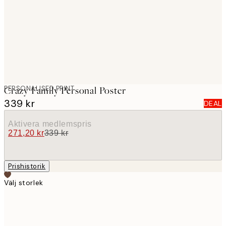
images
PERSONALISED PRINT
Crazy Family Personal Poster
339 kr
DEAL
Aktivera medlemspris
271,20 kr
339 kr
Prishistorik
Välj storlek