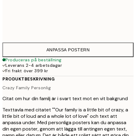
30x40 cm
33
50x70 cm
43
ANPASSA POSTERN
Produceras på beställning
Leverans 2-4 arbetsdagar
Fri frakt över 399 kr
PRODUKTBESKRIVNING
Crazy Family Personlig
Citat om hur din familj är i svart text mot en vit bakgrund
Texttavla med citatet ""Our family is a little bit of crazy, a
little bit of loud and a whole lot of love" och text att
anpassa under. Med personliga posters kan du anpassa
din egen poster, genom att lägga till antingen egen text,
namn eller datum. Det är både ett roligt sätt att göra din