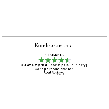
DEAL
r
Caffeine and Confidence Post
Från 215 kr
239 kr
Kundrecensioner
UTMÄRKTA
4.4 av 5 stjärnor
Baserat på 108584 betyg.
Se några recensioner här.
Verifierad köpare
Kundrecensioner
Fina målningar.