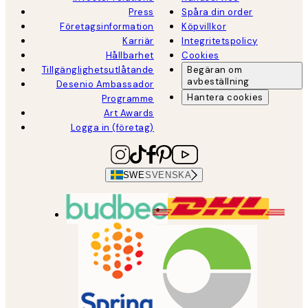
Press
Spåra din order
Företagsinformation
Köpvillkor
Karriär
Integritetspolicy
Hållbarhet
Cookies
Tillgänglighetsutlåtande
Begäran om
avbeställning
Desenio Ambassador
Hantera cookies
Programme
Art Awards
Logga in (företag)
SWE
SVENSKA