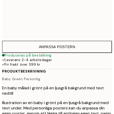
30x40 cm
33
50x70 cm
43
ANPASSA POSTERN
Produceras på beställning
Leverans 2-4 arbetsdagar
Fri frakt över 399 kr
PRODUKTBESKRIVNING
Baby Green Personlig
En baby målad i grönt på en ljusgrå bakgrund med text
nedtill
Illustration av en baby i grönt på en ljusgrå bakgrund med
text under. Med personliga posters kan du anpassa din
egen poster, genom att lägga till antingen egen text, namn