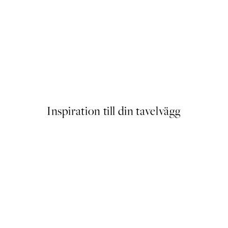
ket
Traces of Light No2 Poster
Från 145 kr
Inspiration till din tavelvägg