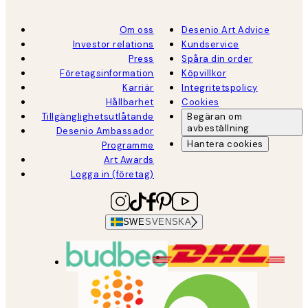
Om oss
Desenio Art Advice
Investor relations
Kundservice
Press
Spåra din order
Företagsinformation
Köpvillkor
Karriär
Integritetspolicy
Hållbarhet
Cookies
Tillgänglighetsutlåtande
Begäran om
avbeställning
Desenio Ambassador
Hantera cookies
Programme
Art Awards
Logga in (företag)
SWE
SVENSKA