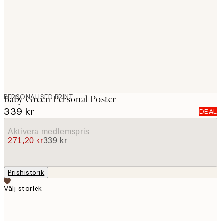
images
PERSONALISED PRINT
Baby Green Personal Poster
339 kr
DEAL
Aktivera medlemspris
271,20 kr
339 kr
Prishistorik
Välj storlek