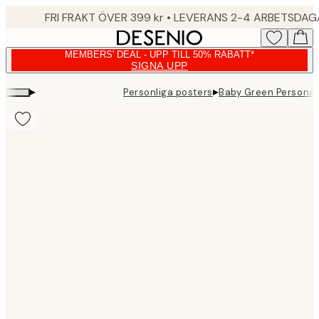
Skip
FRI FRAKT ÖVER 399 kr • LEVERANS 2-4 ARBETSDA
to
main
MEMBERS' DEAL - UPP TILL 50% RABATT*
content.
SIGNA UPP
▸
▸
Personliga posters
Baby Green Personal
Product