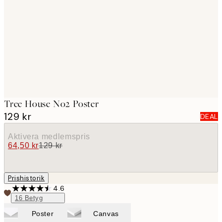
images
Tree House No2 Poster
129 kr
DEAL
Aktivera medlemspris
64,50 kr
129 kr
Prishistorik
4.6
16
Betyg
Poster
Canvas