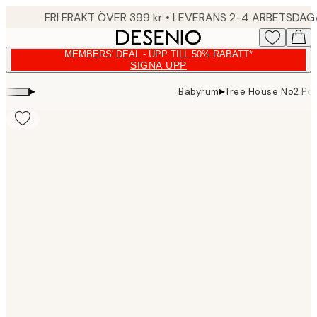
Skip
FRI FRAKT ÖVER 399 kr • LEVERANS 2-4 ARBETSDA
to
main
MEMBERS' DEAL - UPP TILL 50% RABATT*
content.
SIGNA UPP
▸
▸
Babyrum
Tree House No2 Pos
Product