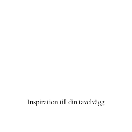
 Olle Poster
Playful Penguin Poster
Från 129 kr
Inspiration till din tavelvägg