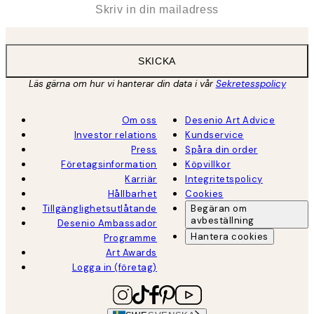
SKICKA
Läs gärna om hur vi hanterar din data i vår
Sekretesspolicy
Om oss
Desenio Art Advice
Investor relations
Kundservice
Press
Spåra din order
Företagsinformation
Köpvillkor
Karriär
Integritetspolicy
Hållbarhet
Cookies
Tillgänglighetsutlåtande
Begäran om
avbeställning
Desenio Ambassador
Hantera cookies
Programme
Art Awards
Logga in (företag)