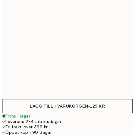
21x30 cm
12
30x40 cm
23
Frame
options
LÄGG TILL I VARUKORGEN
-
129 KR
Finns i lager
Leverans 2-4 arbetsdagar
Fri frakt över 399 kr
Öppet köp i 90 dagar