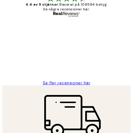
4.4 av 5 stjärnor
Baserat på 108584 betyg.
Se några recensioner här.
Verifierad köpare
Kundrecensioner
Fina målningar.
2 juni
Roonak F
Se fler recensioner här