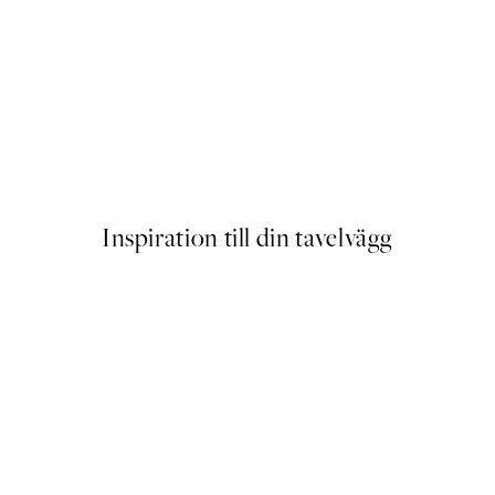
Seaside Stripes Poster
Från 239 kr
Inspiration till din tavelvägg