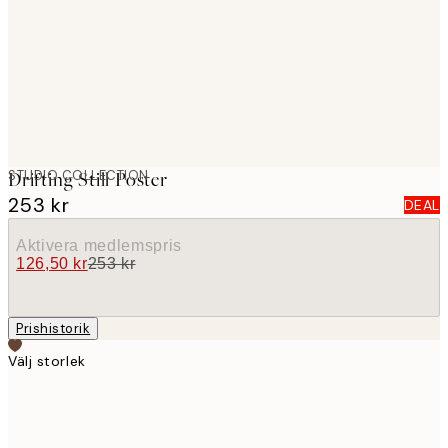
images
STUDIO COLLECTION
Drifting Still Poster
253 kr
DEAL
Aktivera medlemspris
126,50 kr
253 kr
Prishistorik
Välj storlek