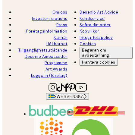
Om oss
Desenio Art Advice
Investor relations
Kundservice
Press
Spåra din order
Företagsinformation
Köpvillkor
Karriär
Integritetspolicy
Hållbarhet
Cookies
Tillgänglighetsutlåtande
Begäran om
avbeställning
Desenio Ambassador
Hantera cookies
Programme
Art Awards
Logga in (företag)
SWE
SVENSKA