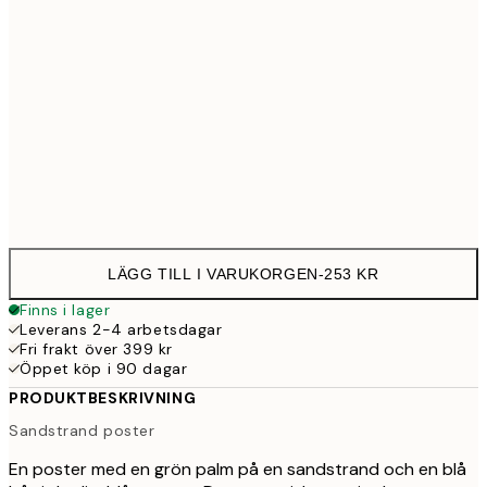
30x40 cm
25
50x70 cm
43
Frame
options
LÄGG TILL I VARUKORGEN
-
253 KR
Finns i lager
Leverans 2-4 arbetsdagar
Fri frakt över 399 kr
Öppet köp i 90 dagar
PRODUKTBESKRIVNING
Sandstrand poster
En poster med en grön palm på en sandstrand och en blå