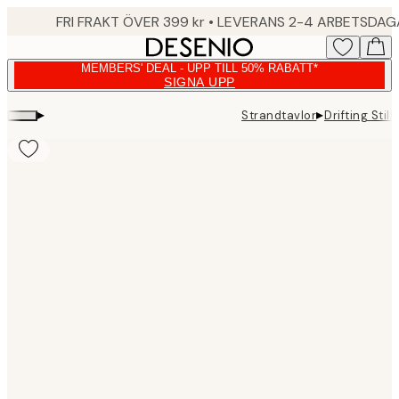
Skip
FRI FRAKT ÖVER 399 kr • LEVERANS 2-4 ARBETSDA
to
main
MEMBERS' DEAL - UPP TILL 50% RABATT*
content.
SIGNA UPP
▸
▸
Strandtavlor
Drifting Still
Product