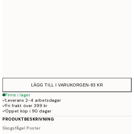
21x30 cm
12
30x40 cm
23
50x70 cm
39
Frame
options
LÄGG TILL I VARUKORGEN
-
83 KR
Finns i lager
Leverans 2-4 arbetsdagar
Fri frakt över 399 kr
Öppet köp i 90 dagar
PRODUKTBESKRIVNING
Skogsfågel Poster