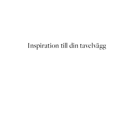
FEATURED ARTISTS
Maxime Rokus - Pour Elle Pos
Från 339 kr
Inspiration till din tavelvägg