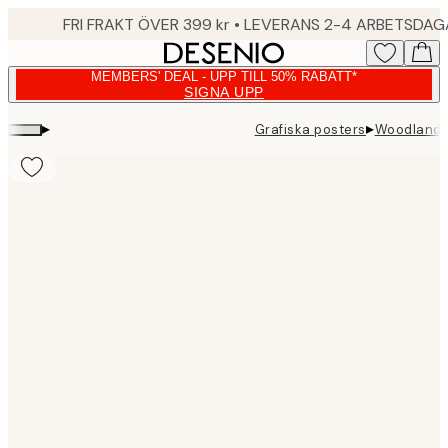
Skip
FRI FRAKT ÖVER 399 kr • LEVERANS 2-4 ARBETSDA
to
main
MEMBERS' DEAL - UPP TILL 50% RABATT*
content.
SIGNA UPP
▸
▸
Grafiska posters
Woodland B
Product