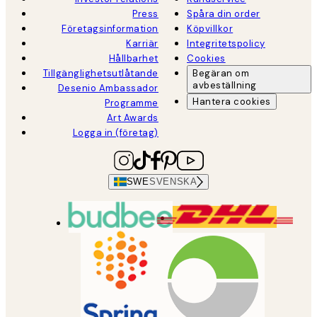
Press
Spåra din order
Företagsinformation
Köpvillkor
Karriär
Integritetspolicy
Hållbarhet
Cookies
Tillgänglighetsutlåtande
Begäran om
avbeställning
Desenio Ambassador
Hantera cookies
Programme
Art Awards
Logga in (företag)
SWE
SVENSKA