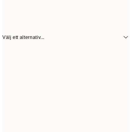
Välj ett alternativ...
13x18 cm
8