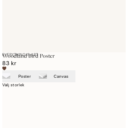
images
EVERYTHING IS ART
Woodland Bird Poster
83 kr
Poster
Canvas
Välj storlek