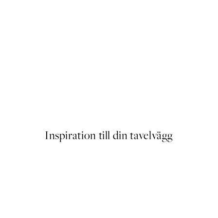
ter
Happy to See You Poster
Från 83 kr
Inspiration till din tavelvägg