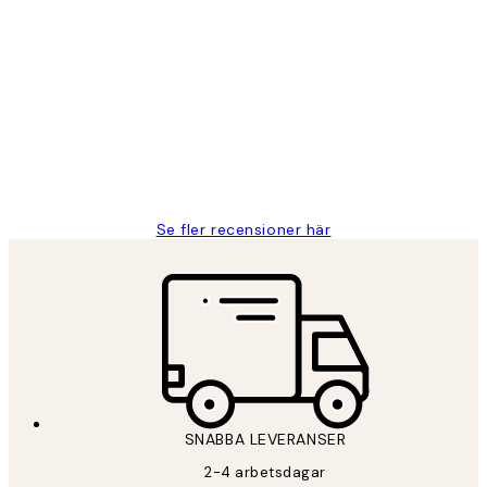
Verifierad köpare
Kundrecensioner
Fina målningar.
2 juni
Roonak F
Se fler recensioner här
SNABBA LEVERANSER
2-4 arbetsdagar