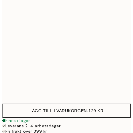
21x30 cm
12
30x40 cm
23
50x70 cm
39
Frame
options
LÄGG TILL I VARUKORGEN
-
129 KR
Finns i lager
Leverans 2-4 arbetsdagar
Fri frakt över 399 kr