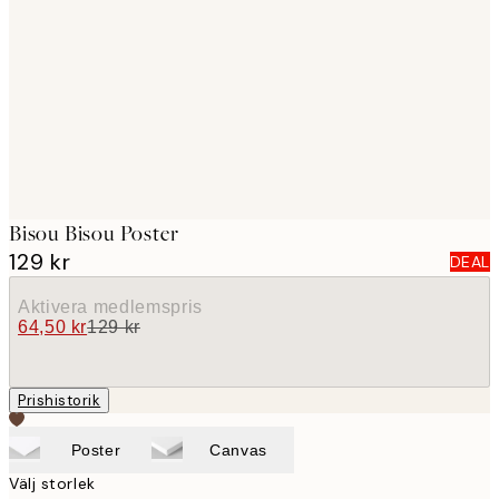
images
Bisou Bisou Poster
129 kr
DEAL
Aktivera medlemspris
64,50 kr
129 kr
Prishistorik
Poster
Canvas
Välj storlek