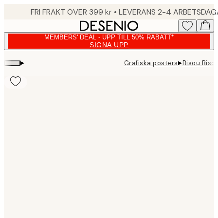
Skip
FRI FRAKT ÖVER 399 kr • LEVERANS 2-4 ARBETSDA
to
main
MEMBERS' DEAL - UPP TILL 50% RABATT*
content.
SIGNA UPP
▸
▸
Grafiska posters
Bisou Biso
Product