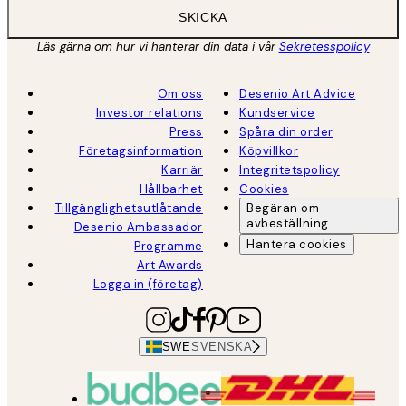
SKICKA
Läs gärna om hur vi hanterar din data i vår
Sekretesspolicy
Om oss
Desenio Art Advice
Investor relations
Kundservice
Press
Spåra din order
Företagsinformation
Köpvillkor
Karriär
Integritetspolicy
Hållbarhet
Cookies
Tillgänglighetsutlåtande
Begäran om
avbeställning
Desenio Ambassador
Hantera cookies
Programme
Art Awards
Logga in (företag)
SWE
SVENSKA