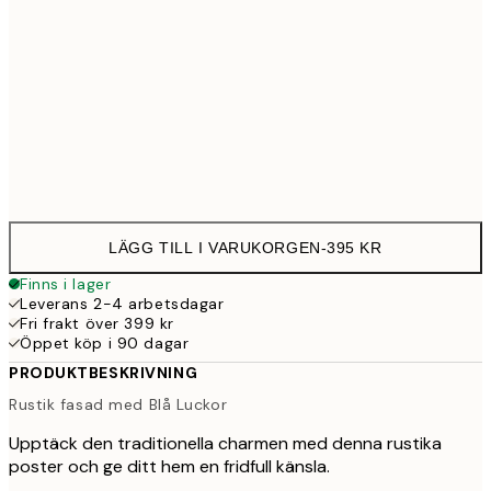
50x70 cm
39
Frame
options
LÄGG TILL I VARUKORGEN
-
395 KR
Finns i lager
Leverans 2-4 arbetsdagar
Fri frakt över 399 kr
Öppet köp i 90 dagar
PRODUKTBESKRIVNING
Rustik fasad med Blå Luckor
Upptäck den traditionella charmen med denna rustika
poster och ge ditt hem en fridfull känsla.