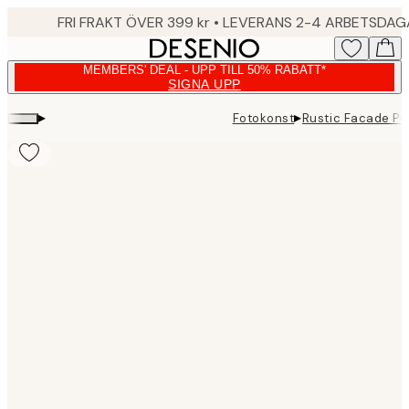
Skip
FRI FRAKT ÖVER 399 kr • LEVERANS 2-4 ARBETSDA
to
main
MEMBERS' DEAL - UPP TILL 50% RABATT*
content.
SIGNA UPP
▸
▸
Fotokonst
Rustic Facade Po
Product