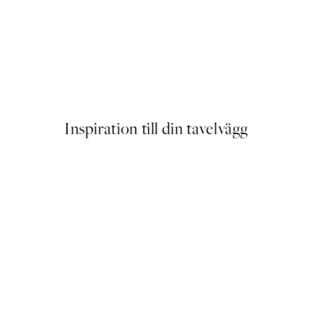
arden at Giverny Poster
Italian Espresso Poster
Från 129 kr
Inspiration till din tavelvägg