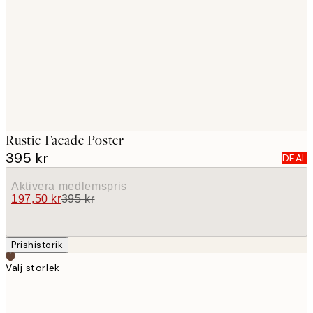
images
Rustic Facade Poster
395 kr
DEAL
Aktivera medlemspris
197,50 kr
395 kr
Prishistorik
Välj storlek