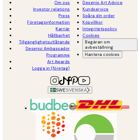
Om oss
Desenio Art Advice
Investor relations
Kundservice
Press
Spåra din order
Företagsinformation
Köpvillkor
Karriär
Integritetspolicy
Hållbarhet
Cookies
Tillgänglighetsutlåtande
Begäran om
avbeställning
Desenio Ambassador
Hantera cookies
Programme
Art Awards
Logga in (företag)
SWE
SVENSKA