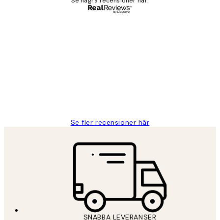
Se några recensioner här.
Verifierad köpare
Kundrecensioner
Fina målningar.
2 juni
Roonak F
Se fler recensioner här
SNABBA LEVERANSER