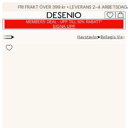
Skip
FRI FRAKT ÖVER 399 kr • LEVERANS 2-4 ARBETSDA
to
main
MEMBERS' DEAL - UPP TILL 50% RABATT*
content.
SIGNA UPP
▸
▸
Havstavlor
Bellagio View 
Product