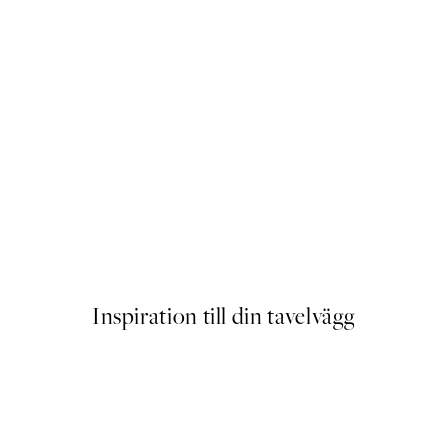
Outlet
 Poster
Fontana Di Trevi Poster
Från 64,50 kr
239 kr
Inspiration till din tavelvägg