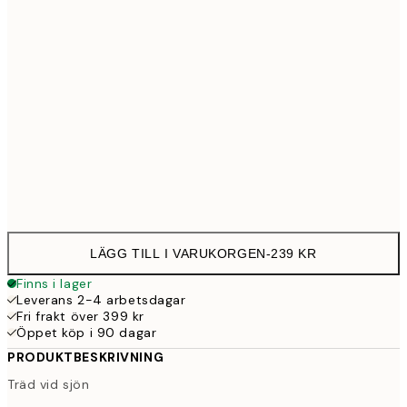
30x40 cm
23
50x70 cm
39
Frame
options
LÄGG TILL I VARUKORGEN
-
239 KR
Finns i lager
Leverans 2-4 arbetsdagar
Fri frakt över 399 kr
Öppet köp i 90 dagar
PRODUKTBESKRIVNING
Träd vid sjön