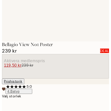
images
Bellagio View No1 Poster
239 kr
DEAL
Aktivera medlemspris
119,50 kr
239 kr
Prishistorik
5.0
4
Betyg
Välj storlek