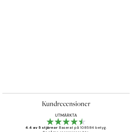
Kundrecensioner
UTMÄRKTA
4.4 av 5 stjärnor
Baserat på 108584 betyg.