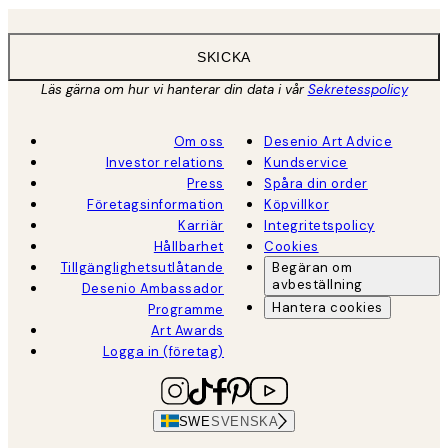
SKICKA
Läs gärna om hur vi hanterar din data i vår
Sekretesspolicy
Om oss
Desenio Art Advice
Investor relations
Kundservice
Press
Spåra din order
Företagsinformation
Köpvillkor
Karriär
Integritetspolicy
Hållbarhet
Cookies
Tillgänglighetsutlåtande
Begäran om
avbeställning
Desenio Ambassador
Hantera cookies
Programme
Art Awards
Logga in (företag)
SWE
SVENSKA