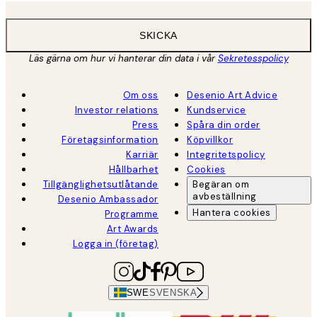
SKICKA
Läs gärna om hur vi hanterar din data i vår
Sekretesspolicy
Om oss
Desenio Art Advice
Investor relations
Kundservice
Press
Spåra din order
Företagsinformation
Köpvillkor
Karriär
Integritetspolicy
Hållbarhet
Cookies
Tillgänglighetsutlåtande
Begäran om
avbeställning
Desenio Ambassador
Hantera cookies
Programme
Art Awards
Logga in (företag)
SWE
SVENSKA