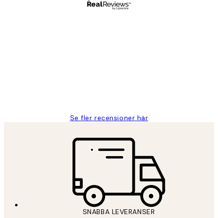
Verifierad köpare
Kundrecensioner
Fina målningar.
2 juni
Roonak F
Se fler recensioner här
SNABBA LEVERANSER