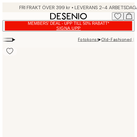
Skip
FRI FRAKT ÖVER 399 kr • LEVERANS 2-4 ARBETSDA
to
main
MEMBERS' DEAL - UPP TILL 50% RABATT*
content.
SIGNA UPP
▸
▸
Fotokonst
Old-Fashioned B
Product