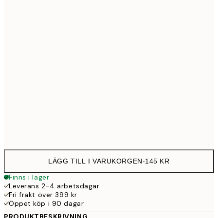
21x30 cm
14
30x40 cm
25
50x70 cm
43
Frame
options
LÄGG TILL I VARUKORGEN
-
145 KR
Finns i lager
Leverans 2-4 arbetsdagar
Fri frakt över 399 kr
Öppet köp i 90 dagar
PRODUKTBESKRIVNING