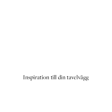
Soft Hands Poster
Från 253 kr
Inspiration till din tavelvägg