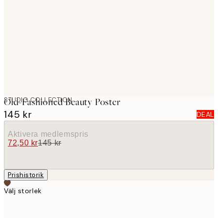
images
STUDIO COLLECTION
Old-Fashioned Beauty Poster
145 kr
DEAL
Aktivera medlemspris
72,50 kr
145 kr
Prishistorik
Välj storlek