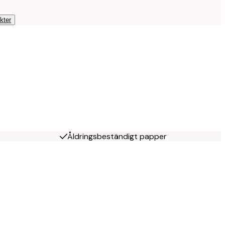
kter
Åldringsbeständigt papper