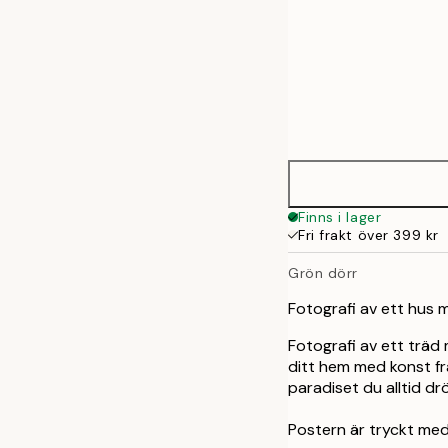
Frame
21x30 cm
options
30x40 cm
40x50 cm
Finns i lager
Fri frakt över 399 kr
50x70 cm
Grön dörr
70x100 cm
Fotografi av ett hus 
Fotografi av ett träd
ditt hem med konst fr
paradiset du alltid d
Postern är tryckt med