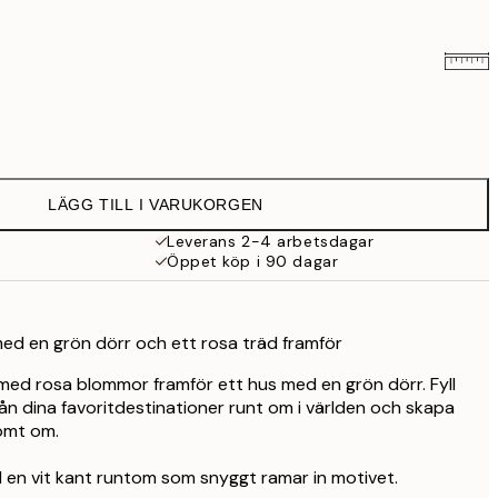
129 kr
239 kr
LÄGG TILL I VARUKORGEN
289 kr
Leverans 2-4 arbetsdagar
Öppet köp i 90 dagar
395 kr
509 kr
med en grön dörr och ett rosa träd framför
 med rosa blommor framför ett hus med en grön dörr. Fyll
ån dina favoritdestinationer runt om i världen och skapa
römt om.
 en vit kant runtom som snyggt ramar in motivet.