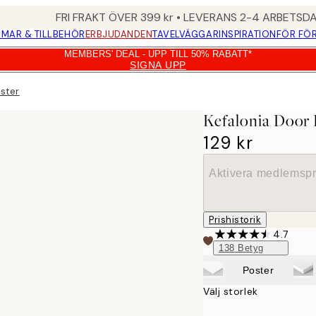
FRI FRAKT ÖVER 399 kr • LEVERANS 2-4 ARBETSD
MAR & TILLBEHÖR
ERBJUDANDEN
TAVELVÄGGAR
INSPIRATION
FÖR FÖ
MEMBERS' DEAL - UPP TILL 50% RABATT*
SIGNA UPP
oster
Kefalonia Door 
129 kr
Aktivera medlemspr
Prishistorik
4.7
138
Betyg
Poster
Välj storlek