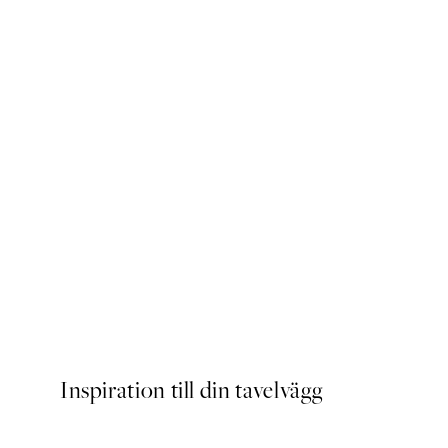
Sunlit Olives Poster
Från 129 kr
Inspiration till din tavelvägg