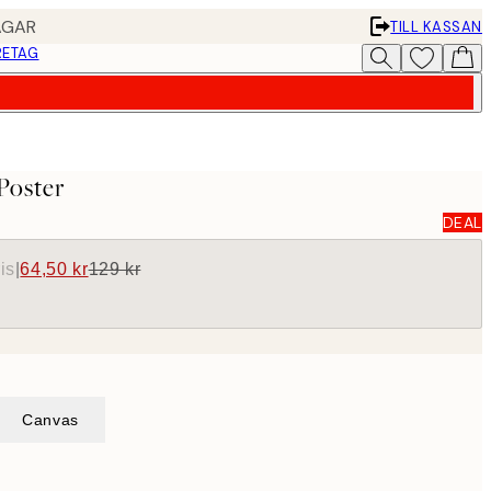
AGAR
TILL KASSAN
RETAG
Poster
DEAL
is
|
64,50 kr
129 kr
Canvas