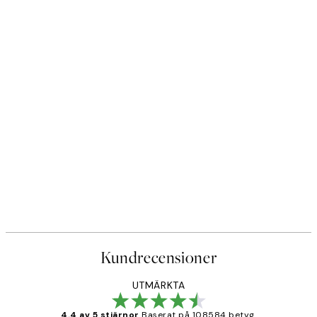
Kundrecensioner
UTMÄRKTA
4.4 av 5 stjärnor
Baserat på 108584 betyg.