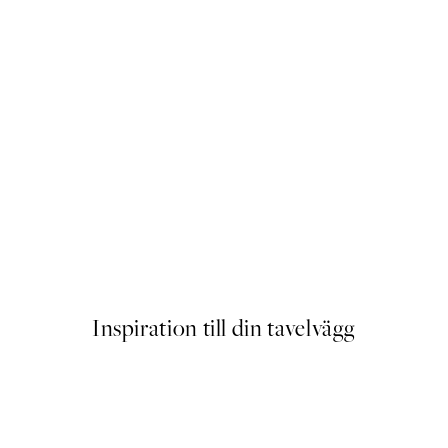
Beauty Begins Poster
Från 89 kr
Inspiration till din tavelvägg