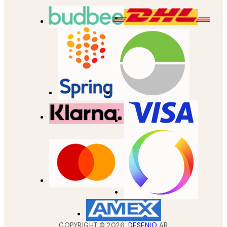
COPYRIGHT ©
2026
,
DESENIO
AB