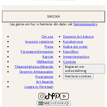
SKICKA
Läs gärna om hur vi hanterar din data i vår
Sekretesspolicy
Om oss
Desenio Art Advice
Investor relations
Kundservice
Press
Spåra din order
Företagsinformation
Köpvillkor
Karriär
Integritetspolicy
Hållbarhet
Cookies
Tillgänglighetsutlåtande
Begäran om
avbeställning
Desenio Ambassador
Hantera cookies
Programme
Art Awards
Logga in (företag)
SWE
SVENSKA