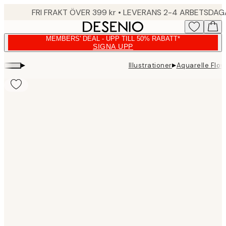
Skip
FRI FRAKT ÖVER 399 kr • LEVERANS 2-4 ARBETSDA
to
main
MEMBERS' DEAL - UPP TILL 50% RABATT*
content.
SIGNA UPP
▸
▸
Illustrationer
Aquarelle Flow
Product