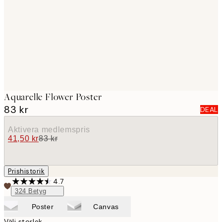
images
Aquarelle Flower Poster
83 kr
DEAL
Aktivera medlemspris
41,50 kr
83 kr
Prishistorik
4.7
324
Betyg
Poster
Canvas
Välj storlek