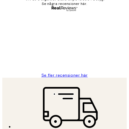
Se några recensioner här.
Verifierad köpare
Kundrecensioner
Fina målningar.
2 juni
Roonak F
Se fler recensioner här