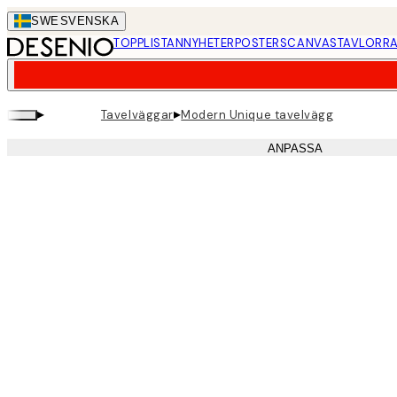
Skip
SWE
SVENSKA
to
TOPPLISTAN
NYHETER
POSTERS
CANVASTAVLOR
RA
main
content.
▸
▸
Tavelväggar
Modern Unique tavelvägg
ANPASSA