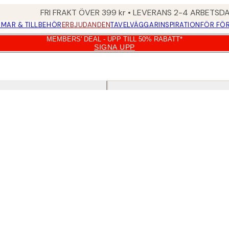
FRI FRAKT ÖVER 399 kr • LEVERANS 2-4 ARBETSD
MAR & TILLBEHÖR
ERBJUDANDEN
TAVELVÄGGAR
INSPIRATION
FÖR FÖ
MEMBERS' DEAL - UPP TILL 50% RABATT*
SIGNA UPP