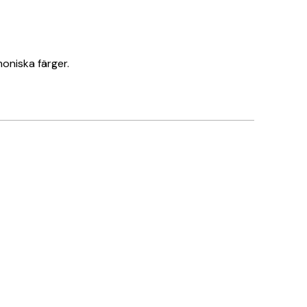
oniska färger.
Verifierad köpare
Amazing!
5 maj
Saga L