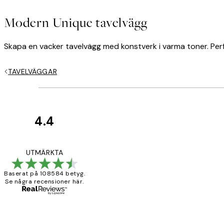
Modern Unique tavelvägg
Skapa en vacker tavelvägg med konstverk i varma toner. Perf
TAVELVÄGGAR
4.4
*
E-post
Kundrecensioner
Fina målningar.
UTMÄRKTA
Baserat på 108584 betyg.
Se några recensioner här.
2 juni
Sekretesspolicy
Roonak F