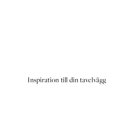
Outlet
Rye Ears Poster
64,50 kr
239 kr
Inspiration till din tavelvägg