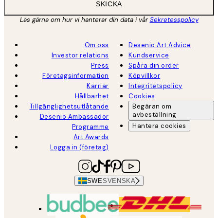
SKICKA
Läs gärna om hur vi hanterar din data i vår
Sekretesspolicy
Om oss
Desenio Art Advice
Investor relations
Kundservice
Press
Spåra din order
Företagsinformation
Köpvillkor
Karriär
Integritetspolicy
Hållbarhet
Cookies
Tillgänglighetsutlåtande
Begäran om
avbeställning
Desenio Ambassador
Hantera cookies
Programme
Art Awards
Logga in (företag)
SWE
SVENSKA