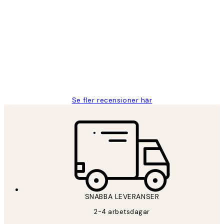
Verifierad köpare
Kundrecensioner
Fina målningar.
2 juni
Roonak F
Se fler recensioner här
SNABBA LEVERANSER
2-4 arbetsdagar