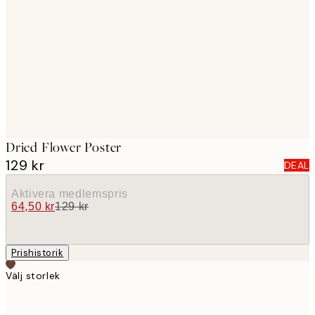
images
Dried Flower Poster
129 kr
DEAL
Aktivera medlemspris
64,50 kr
129 kr
Prishistorik
Välj storlek