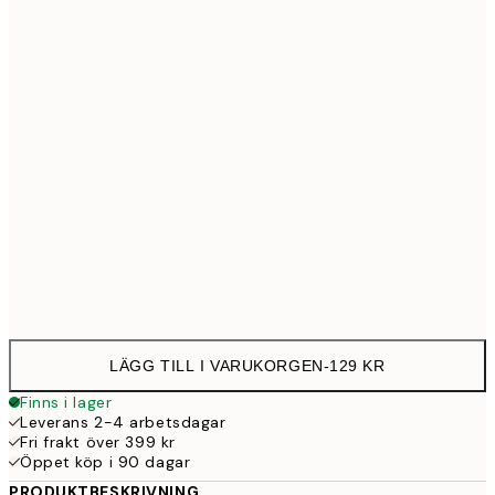
21x30 cm
12
30x40 cm
23
50x70 cm
39
Frame
options
LÄGG TILL I VARUKORGEN
-
129 KR
Finns i lager
Leverans 2-4 arbetsdagar
Fri frakt över 399 kr
Öppet köp i 90 dagar
PRODUKTBESKRIVNING