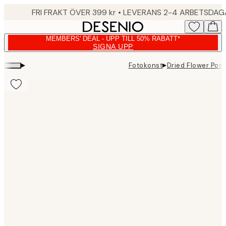
Skip
FRI FRAKT ÖVER 399 kr • LEVERANS 2-4 ARBETSDA
to
main
MEMBERS' DEAL - UPP TILL 50% RABATT*
content.
SIGNA UPP
▸
▸
Fotokonst
Dried Flower Post
Product