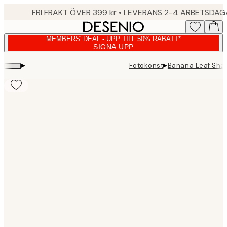
Skip
FRI FRAKT ÖVER 399 kr • LEVERANS 2-4 ARBETSDA
to
main
MEMBERS' DEAL - UPP TILL 50% RABATT*
content.
SIGNA UPP
▸
▸
Fotokonst
Banana Leaf Sha
Product