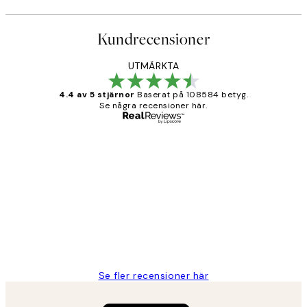
Kundrecensioner
UTMÄRKTA
4.4 av 5 stjärnor
Baserat på 108584 betyg.
Se några recensioner här.
Verifierad köpare
Kundrecensioner
Fina målningar.
2 juni
Roonak F
Se fler recensioner här