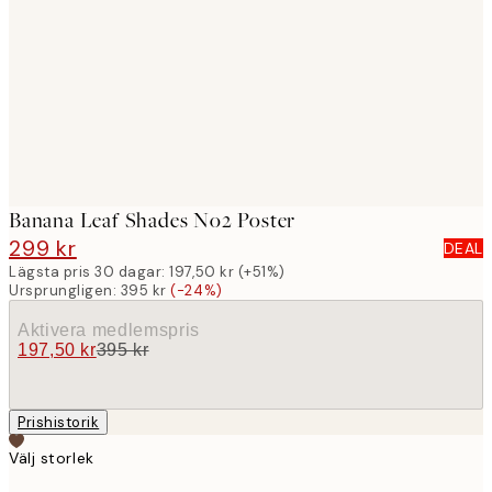
images
Banana Leaf Shades No2 Poster
299 kr
395 kr
DEAL
Lägsta pris 30 dagar:
197,50 kr
(+51%)
Ursprungligen:
395 kr
(-24%)
Aktivera medlemspris
197,50 kr
395 kr
Prishistorik
Välj storlek