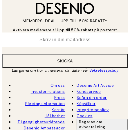
MEMBERS' DEAL - UPP TILL 50% RABATT*
Aktivera medlemspris! Upp till 50% rabatt på posters*
*
E-post
SKICKA
Läs gärna om hur vi hanterar din data i vår
Sekretesspolicy
Om oss
Desenio Art Advice
Investor relations
Kundservice
Press
Spåra din order
Företagsinformation
Köpvillkor
Karriär
Integritetspolicy
Hållbarhet
Cookies
Tillgänglighetsutlåtande
Begäran om
avbeställning
Desenio Ambassador