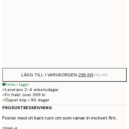
29
50x70 cm
39
Frame
options
LÄGG TILL I VARUKORGEN
-
299 KR
395 KR
Finns i lager
Leverans 2-4 arbetsdagar
Fri frakt över 399 kr
Öppet köp i 90 dagar
PRODUKTBESKRIVNING
Poster med vit kant runt om som ramar in motivet fint.
12586-8