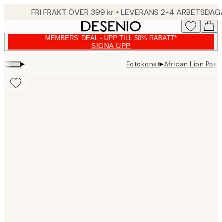
Skip
FRI FRAKT ÖVER 399 kr • LEVERANS 2-4 ARBETSDA
to
main
MEMBERS' DEAL - UPP TILL 50% RABATT*
content.
SIGNA UPP
▸
▸
Fotokonst
African Lion Post
Product