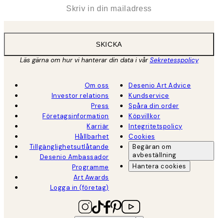
*
E-post
SKICKA
Läs gärna om hur vi hanterar din data i vår
Sekretesspolicy
Om oss
Desenio Art Advice
Investor relations
Kundservice
Press
Spåra din order
Företagsinformation
Köpvillkor
Karriär
Integritetspolicy
Hållbarhet
Cookies
Tillgänglighetsutlåtande
Begäran om
avbeställning
Desenio Ambassador
Hantera cookies
Programme
Art Awards
Logga in (företag)