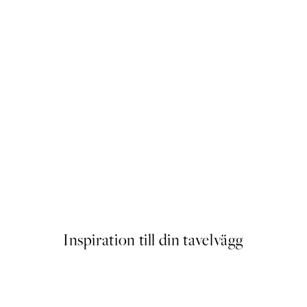
White Petals Poster
Från 129 kr
Inspiration till din tavelvägg