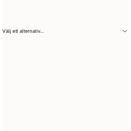
Välj ett alternativ...
107,7
50x70 cm
39