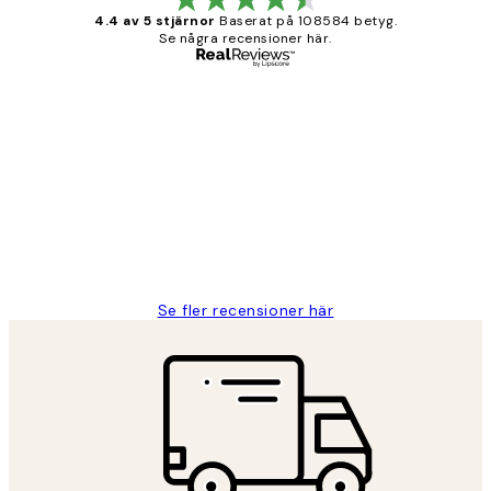
4.4 av 5 stjärnor
Baserat på 108584 betyg.
Se några recensioner här.
Verifierad köpare
Kundrecensioner
Fina målningar.
2 juni
Roonak F
Se fler recensioner här