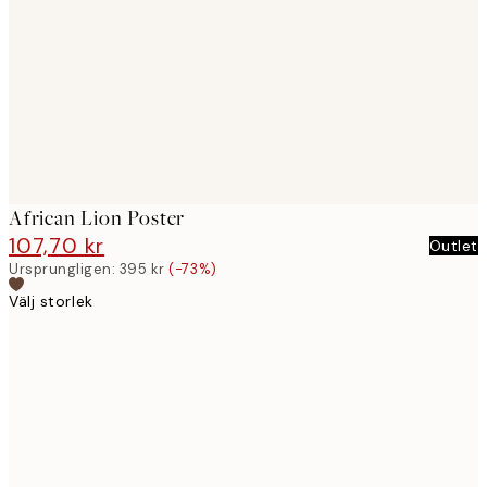
images
African Lion Poster
107,70 kr
395 kr
Outlet
Ursprungligen:
395 kr
(-73%)
Välj storlek