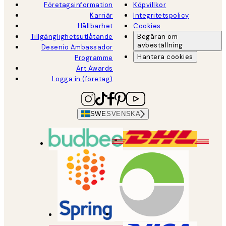
Företagsinformation
Köpvillkor
Karriär
Integritetspolicy
Hållbarhet
Cookies
Tillgänglighetsutlåtande
Begäran om
avbeställning
Desenio Ambassador
Hantera cookies
Programme
Art Awards
Logga in (företag)
SWE
SVENSKA