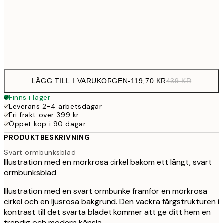
119,7
50x70 cm
43
Frame
options
LÄGG TILL I VARUKORGEN
-
119,70 KR
439 KR
Finns i lager
Leverans 2-4 arbetsdagar
Fri frakt över 399 kr
Öppet köp i 90 dagar
PRODUKTBESKRIVNING
Svart ormbunksblad
Illustration med en mörkrosa cirkel bakom ett långt, svart
ormbunksblad
Illustration med en svart ormbunke framför en mörkrosa
cirkel och en ljusrosa bakgrund. Den vackra färgstrukturen i
kontrast till det svarta bladet kommer att ge ditt hem en
trendig och modern känsla.