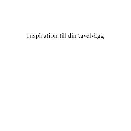
Gold Lines No1 Poster
Från 24,90 kr
83 kr
Inspiration till din tavelvägg