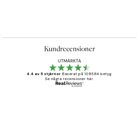
Kundrecensioner
UTMÄRKTA
4.4 av 5 stjärnor
Baserat på 108584 betyg.
Se några recensioner här.
Verifierad köpare
Kundrecensioner
Fina målningar.
2 juni