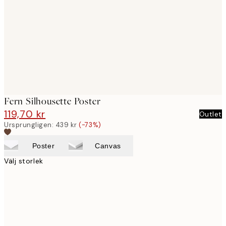
images
Fern Silhousette Poster
119,70 kr
439 kr
Outlet
Ursprungligen:
439 kr
(-73%)
Poster
Canvas
Välj storlek