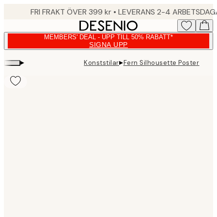
Skip
FRI FRAKT ÖVER 399 kr • LEVERANS 2-4 ARBETSDA
to
main
MEMBERS' DEAL - UPP TILL 50% RABATT*
content.
SIGNA UPP
▸
▸
Konststilar
Fern Silhousette Poster
Product