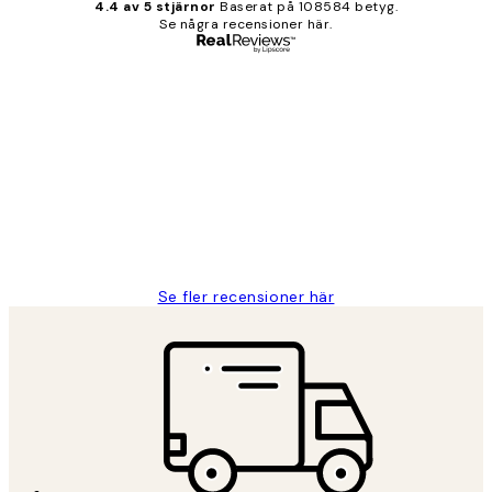
4.4 av 5 stjärnor
Baserat på 108584 betyg.
Se några recensioner här.
Verifierad köpare
Kundrecensioner
Fina målningar.
2 juni
Roonak F
Se fler recensioner här