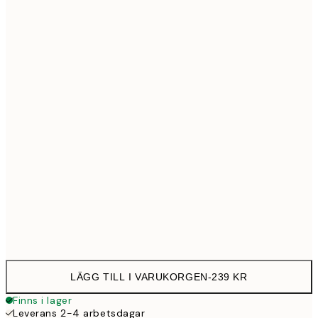
30x40 cm
23
50x70 cm
39
70x100 cm
50
100x150 cm
1 15
Frame
options
LÄGG TILL I VARUKORGEN
-
239 KR
Finns i lager
Leverans 2-4 arbetsdagar