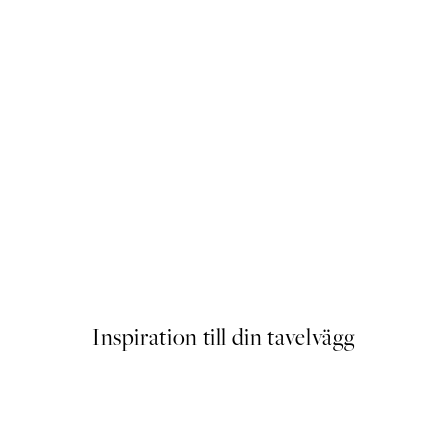
AW25
Poster
Från 239 kr
Inspiration till din tavelvägg