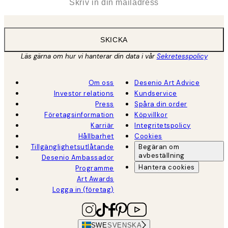
SKICKA
Läs gärna om hur vi hanterar din data i vår
Sekretesspolicy
Om oss
Desenio Art Advice
Investor relations
Kundservice
Press
Spåra din order
Företagsinformation
Köpvillkor
Karriär
Integritetspolicy
Hållbarhet
Cookies
Tillgänglighetsutlåtande
Begäran om
avbeställning
Desenio Ambassador
Hantera cookies
Programme
Art Awards
Logga in (företag)
SWE
SVENSKA