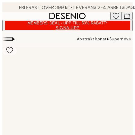
Skip
FRI FRAKT ÖVER 399 kr • LEVERANS 2-4 ARBETSDA
to
main
MEMBERS' DEAL - UPP TILL 50% RABATT*
content.
SIGNA UPP
▸
▸
Abstrakt konst
Supernova P
Product