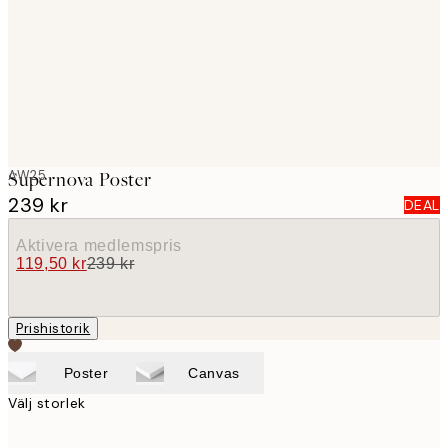
images
AW25
Supernova Poster
239 kr
DEAL
Aktivera medlemspris
119,50 kr
239 kr
Prishistorik
Poster
Canvas
Välj storlek