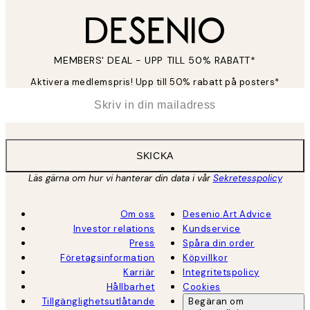
MEMBERS' DEAL - UPP TILL 50% RABATT*
Aktivera medlemspris! Upp till 50% rabatt på posters*
*
E-post
SKICKA
Läs gärna om hur vi hanterar din data i vår
Sekretesspolicy
Om oss
Desenio Art Advice
Investor relations
Kundservice
Press
Spåra din order
Företagsinformation
Köpvillkor
Karriär
Integritetspolicy
Hållbarhet
Cookies
Tillgänglighetsutlåtande
Begäran om