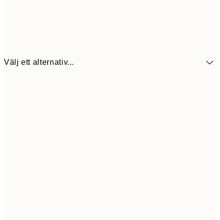
Välj ett alternativ...
64,5
30x40 cm
23