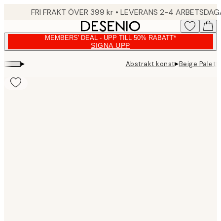
Skip
FRI FRAKT ÖVER 399 kr • LEVERANS 2-4 ARBETSDA
to
main
MEMBERS' DEAL - UPP TILL 50% RABATT*
content.
SIGNA UPP
▸
▸
Abstrakt konst
Beige Palett
Product