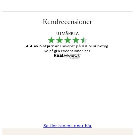
Kundrecensioner
UTMÄRKTA
4.4 av 5 stjärnor
Baserat på 108584 betyg.
Se några recensioner här.
Verifierad köpare
Kundrecensioner
Fina målningar.
2 juni
Roonak F
Se fler recensioner här