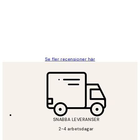
Kundrecensioner
Fina målningar.
2 juni
Roonak F
Se fler recensioner här
*
E-post
SNABBA LEVERANSER
PRENUMERERA
2-4 arbetsdagar