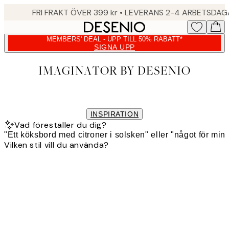
Skip
FRI FRAKT ÖVER 399 kr • LEVERANS 2-4 ARBETSDA
to
main
MEMBERS' DEAL - UPP TILL 50% RABATT*
content.
SIGNA UPP
IMAGINATOR BY DESENIO
INSPIRATION
Vad föreställer du dig?
Vilken stil vill du använda?