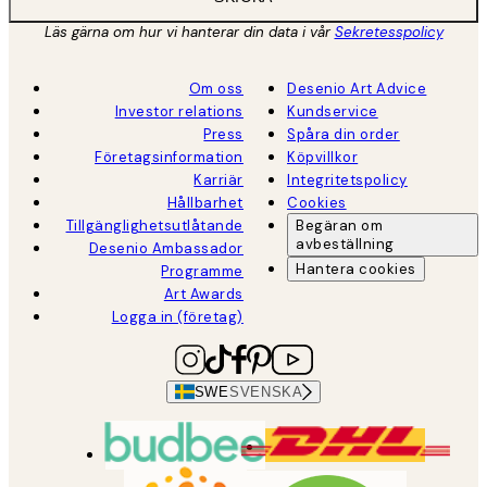
Läs gärna om hur vi hanterar din data i vår
Sekretesspolicy
Om oss
Desenio Art Advice
Investor relations
Kundservice
Press
Spåra din order
Företagsinformation
Köpvillkor
Karriär
Integritetspolicy
Hållbarhet
Cookies
Tillgänglighetsutlåtande
Begäran om
avbeställning
Desenio Ambassador
Hantera cookies
Programme
Art Awards
Logga in (företag)
SWE
SVENSKA