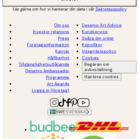
Läs gärna om hur vi hanterar din data i vår
Sekretesspolicy
Om oss
Desenio Art Advice
Investor relations
Kundservice
Press
Spåra din order
Företagsinformation
Köpvillkor
Karriär
Integritetspolicy
Hållbarhet
Cookies
Tillgänglighetsutlåtande
Begäran om
avbeställning
Desenio Ambassador
Hantera cookies
Programme
Art Awards
Logga in (företag)
SWE
SVENSKA