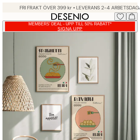
Skip
FRI FRAKT ÖVER 399 kr • LEVERANS 2-4 ARBETSDA
to
main
MEMBERS' DEAL - UPP TILL 50% RABATT*
content.
SIGNA UPP