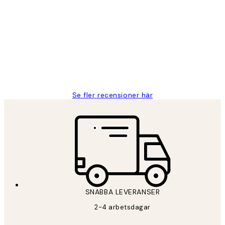
Kundrecensioner
Fina målningar.
2 juni
Roonak F
Se fler recensioner här
*
E-post
SNABBA LEVERANSER
PRENUMERERA
2-4 arbetsdagar