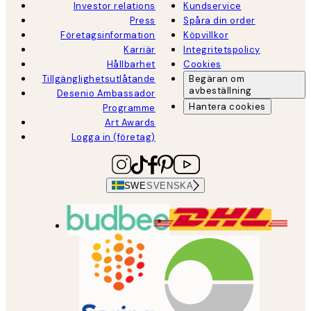
Investor relations
Kundservice
Press
Spåra din order
Företagsinformation
Köpvillkor
Karriär
Integritetspolicy
Hållbarhet
Cookies
Tillgänglighetsutlåtande
Begäran om
avbeställning
Desenio Ambassador
Hantera cookies
Programme
Art Awards
Logga in (företag)
SWE
SVENSKA