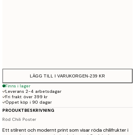
30x40 cm
23
50x70 cm
39
Frame
options
LÄGG TILL I VARUKORGEN
-
239 KR
Finns i lager
Leverans 2-4 arbetsdagar
Fri frakt över 399 kr
Öppet köp i 90 dagar
PRODUKTBESKRIVNING
Röd Chili Poster
Ett stilrent och modernt print som visar röda chilifrukter i