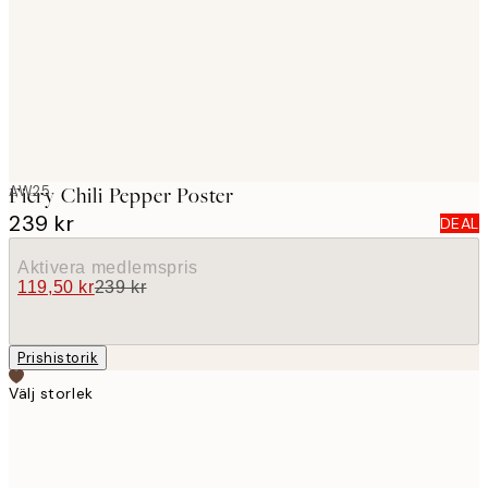
images
AW25
Fiery Chili Pepper Poster
239 kr
DEAL
Aktivera medlemspris
119,50 kr
239 kr
Prishistorik
Välj storlek