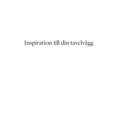
Van Gogh - River Bank in Spr
Från 129 kr
Inspiration till din tavelvägg