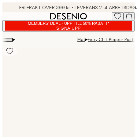
Skip
FRI FRAKT ÖVER 399 kr • LEVERANS 2-4 ARBETSDA
to
main
MEMBERS' DEAL - UPP TILL 50% RABATT*
content.
SIGNA UPP
▸
▸
Mat
Fiery Chili Pepper Poste
Product